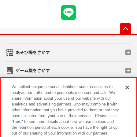
先
あそび場をさがす
ゲーム機をさがす
We collect unique personal identifiers such as cookies to
スマホ・PCであそぶ
analyze our traffic and to personalize content and ads. We
share information about your use of our website with our
analytics and advertising partners, who may combine it with
イベント・キャンペーン
other information that you have provided to them or that they
have collected from your use of their services. Please click
"
here
" to see more details about how we use cookies and
the retention period of each cookie. You have the right to opt
out of our sharing of your information with our partners.
関連会社
サステナビリティ
サイトポリシー