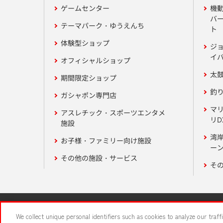
ゲームセンター
機
バ
テーマパーク・ゆうえんち
ト
体験型ショップ
ジ
イ
オフィシャルショップ
太
期間限定ショップ
釣
ガシャポン専門店
マ
アスレチック・スポーツエンタメ
リD
施設
湾
お子様・ファミリー向け施設
ーン
その他の施設・サービス
そ
関連会社
サステナビリティ
We collect unique personal identifiers such as cookies to analyze our traf