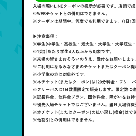
入場の際にLINEクーポンの提示が必要です。店頭で
※WEBチケットとの併用はできません。
※クーポンは期間中、何度でも利用できます。(1日1回
▶注意事項：
※学生(中学生・高校生・短大生・大学生・大学院生
※1会計あたり学生4人以上から対象です。
※来場の皆さまおそろいのうえ、受付をお願いします
※ご利用になるみなさまのチケットまたはクーポン提
※小学生の方は対象外です。
※本チケット(またはクーポン)は120分料金・フリー
※フリーパスは1日数量限定で販売します。限定数に
※延長料金、他料金プラン、団体料金、障がいをお持
※優先入場チケットではございません。当日入場待機
※本チケット(またはクーポン)の払い戻し(換金)はで
※他割引との併用はできません。