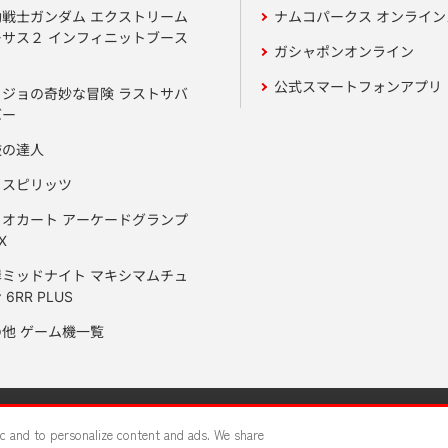
動戦士ガンダム エクストリーム
ナムコパークス オンライ
ーサス２ インフィニットブース
ガシャポンオンライン
公式スマートフォンアプリ
ョジョの奇妙な冒険 ラストサバ
バー
鼓の達人
りスピリッツ
リオカート アーケードグランプ
X
岸ミッドナイト マキシマムチュ
 6RR PLUS
の他 ゲーム機一覧
サイトポリシー
プライバシーポリシー
ウェブアクセシビリティ方
fic and to personalize content and ads. We share