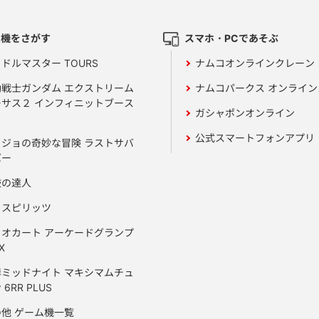
ム機をさがす
スマホ・PCであそぶ
ドルマスター TOURS
ナムコオンラインクレーン
動戦士ガンダム エクストリーム
ナムコパークス オンライ
ーサス２ インフィニットブース
ガシャポンオンライン
公式スマートフォンアプリ
ョジョの奇妙な冒険 ラストサバ
バー
鼓の達人
りスピリッツ
リオカート アーケードグランプ
X
岸ミッドナイト マキシマムチュ
 6RR PLUS
の他 ゲーム機一覧