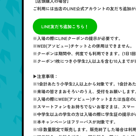
【店頭購入の場合】
ご利用には当店のLINE公式アカウントの友だち追加
LINE友だち追加こちら！
※入場の際にLINEクーポンの提示が必要です。
※WEB(アソビュー)チケットとの併用はできません。
※クーポンは期間中、何度でも利用できます。(1日1回
※クーポン1枚につき小学生2人以上を含む10人までが
▶注意事項：
※1会計あたり小学生2人以上から対象です。1会計あ
※来場の皆さまおそろいのうえ、受付をお願いします
※入場の際にWEB(アソビュー)チケットまたは当店の
※スマートフォンをお持ちでないお客さまは、スマー
※中学生以上の学生の方は入場の際に学生証の提示が
※本キャンペーンはフリーパスが対象です。
※1日数量限定で販売します。販売終了した場合は利