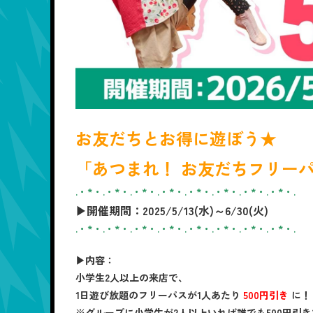
お友だちとお得に遊ぼう★
「あつまれ！ お友だちフリー
.・*・.・*・.・*・.・*・.・*・.・*・.・*・.・*・.
▶開催期間：2025/5/13(水)～6/30(火)
.・*・.・*・.・*・.・*・.・*・.・*・.・*・.・*・.
▶内容：
小学生2人以上の来店で、
1日遊び放題のフリーパスが1人あたり
500円引き
に！
※グループに小学生が2人以上いれば誰でも500円引