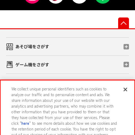
先
あそび場をさがす
ゲーム機をさがす
スマホ・PCであそぶ
We collect unique personal identifiers such as cookies to
analyze our traffic and to personalize content and ads. We
share information about your use of our website with our
イベント・キャンペーン
analytics and advertising partners, who may combine it with
other information that you have provided to them or that
they have collected from your use of their services. Please
click "
here
" to see more details about how we use cookies and
the retention period of each cookie. You have the right to opt
関連会社
サステナビリティ
サイトポリシー
out of our sharing of your information with our partners.