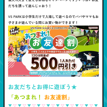
だちを誘って遊んじゃおう！
VS PARKは小学生だけで入場して遊べるのでパパやママもお
子さまが遊んでいる間にお買い物ができます！
お友だちとお得に遊ぼう★
「あつまれ！
お友達割」
▼
▽
▼
▽
▼
▽
▼
▽
▼
▽
▼
▽
▼
▽
▼
▽
▼
▽
▼