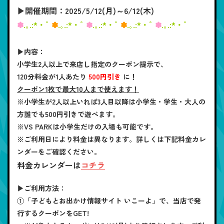
▶開催期間：2025/5/12(月)～6/12(木)
✽
.｡.:*・ﾟ
✽
.｡.:*・ﾟ
✽
.｡.:*・ﾟ
✽
.｡.:*・ﾟ
✽
.｡.:*・ﾟ
▶内容：
小学生2人以上で来店し指定のクーポン提示で、
120分料金が1人あたり
500円引き
に！
クーポン1枚で最大10人まで使えます！
※小学生が2人以上いれば3人目以降は小学生・学生・大人の
方誰でも500円引きで遊べます。
※VS PARKは小学生だけの入場も可能です。
※ご利用日により料金は異なります。詳しくは下記料金カレ
ンダーをご確認ください。
料金カレンダーは
コチラ
▶ご利用方法：
①「子どもとお出かけ情報サイト いこーよ」で、当店で発
行するクーポンをGET!