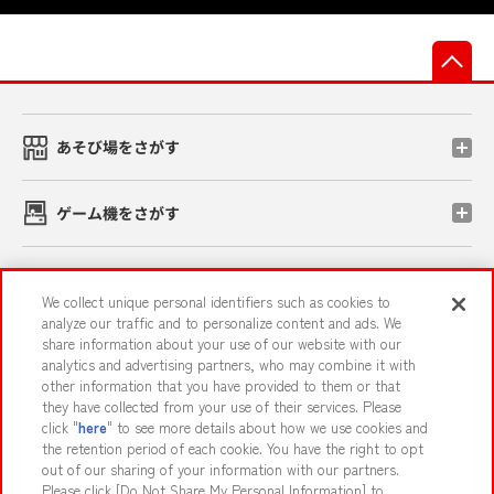
先
あそび場をさがす
ゲーム機をさがす
スマホ・PCであそぶ
We collect unique personal identifiers such as cookies to
analyze our traffic and to personalize content and ads. We
share information about your use of our website with our
イベント・キャンペーン
analytics and advertising partners, who may combine it with
other information that you have provided to them or that
they have collected from your use of their services. Please
click "
here
" to see more details about how we use cookies and
the retention period of each cookie. You have the right to opt
関連会社
サステナビリティ
サイトポリシー
out of our sharing of your information with our partners.
プライバシーポリシー
ウェブアクセシビリティ方針と検証結果
Please click [Do Not Share My Personal Information] to