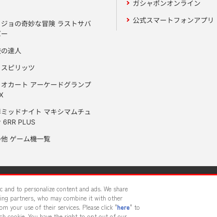
ガシャポンオンライン
公式スマートフォンアプリ
ョジョの奇妙な冒険 ラストサバ
バー
鼓の達人
りスピリッツ
リオカート アーケードグランプ
X
岸ミッドナイト マキシマムチュ
 6RR PLUS
の他 ゲーム機一覧
サイトポリシー
プライバシーポリシー
ウェブアクセシビリティ方
fic and to personalize content and ads. We share
sing partners, who may combine it with other
m your use of their services. Please click "
here
" to
供について
カスタマーハラスメント対応方針
よくあるご質問・
h cookie. You have the right to opt out of our