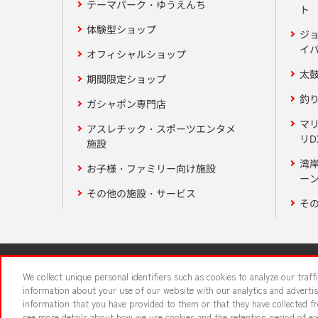
テーマパーク・ゆうえんち
ト
体験型ショップ
ジ
イ
オフィシャルショップ
太
期間限定ショップ
釣
ガシャポン専門店
マ
アスレチック・スポーツエンタメ
リD
施設
湾
お子様・ファミリー向け施設
ーン
その他の施設・サービス
そ
関連会社
サステナビリティ
We collect unique personal identifiers such as cookies to analyze our traf
information about your use of our website with our analytics and adverti
information that you have provided to them or that they have collected fro
食品のご提
see more details about how we use cookies and the retention period of eac