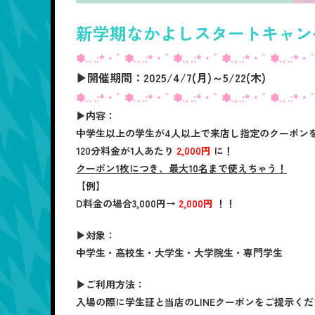
新学期なかよしスタートキャン
✽.｡.:*・ﾟ ✽.｡.:*・ﾟ ✽.｡.:*・ﾟ ✽.｡.:*・ﾟ ✽.｡.:*・
▶開催期間：2025/4/7(月)～5/22(木)
✽.｡.:*・ﾟ ✽.｡.:*・ﾟ ✽.｡.:*・ﾟ ✽.｡.:*・ﾟ ✽.｡.:*・
▶内容：
中学生以上の学生が4人以上で来店し指定のクーポン
120分料金が1人あたり
2,000円
に！
クーポン1枚につき、最大10名まで使えちゃう！
【例】
D料金
の場合
3,000円
→
2,000円
！！
▶対象：
中学生・高校生・大学生・大学院生・専門学生
▶ご利用方法：
入場の際に学生証と当店のLINEクーポンをご提示く