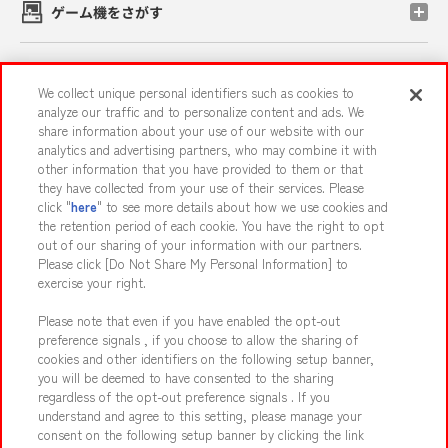
ゲーム機をさがす
スマホ・PCであそぶ
We collect unique personal identifiers such as cookies to
analyze our traffic and to personalize content and ads. We
share information about your use of our website with our
イベント・キャンペーン
analytics and advertising partners, who may combine it with
other information that you have provided to them or that
they have collected from your use of their services. Please
click "
here
" to see more details about how we use cookies and
the retention period of each cookie. You have the right to opt
関連会社
サステナビリティ
サイトポリシー
out of our sharing of your information with our partners.
プライバシーポリシー
ウェブアクセシビリティ方針と検証結果
Please click [Do Not Share My Personal Information] to
exercise your right.
お取引先さまとともに
食品のご提供について
Please note that even if you have enabled the opt-out
カスタマーハラスメント対応方針
よくあるご質問・お問い合わせ
preference signals , if you choose to allow the sharing of
cookies and other identifiers on the following setup banner,
you will be deemed to have consented to the sharing
regardless of the opt-out preference signals . If you
understand and agree to this setting, please manage your
consent on the following setup banner by clicking the link