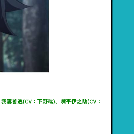
妻善逸(CV：下野紘)、嘴平伊之助(CV：