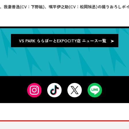
樹)、我妻善逸(CV：下野紘)、嘴平伊之助(CV：松岡禎丞)の撮りおろ
VS PARK ららぽーとEXPOCITY店
ニュース一覧