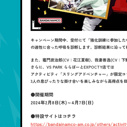
キャンペーン期間中、受付にて「強化訓練に参加した
の適性に合った呼吸を診断します。診断結果に沿って
また、竈門炭治郎(CV：花江夏樹)、我妻善逸(CV：
さらに、VS PARK ららぽーとEXPOCTY店では
アクティビティ「スリングアドベンチャー」が限定コ
3人の息ぴったりな掛け合いを楽しみながら高得点を
●開催期間
2024年2月8日(木)～4月7日(日)
●特設サイトはコチラ
https://bandainamco-am.co.jp/others/activit