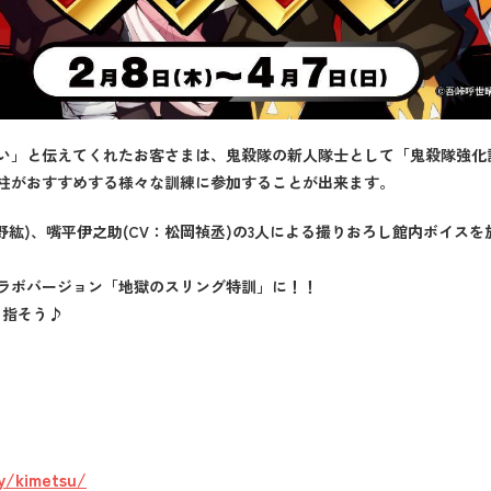
い」と伝えてくれたお客さまは、鬼殺隊の新人隊士として「鬼殺隊強化
柱がおすすめする様々な訓練に参加することが出来ます。
下野紘)、嘴平伊之助(CV：松岡禎丞)の3人による撮りおろし館内ボイスを
ラボバージョン「地獄のスリング特訓」に！！
目指そう♪
y/kimetsu/