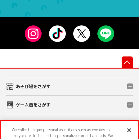
先
あそび場をさがす
ゲーム機をさがす
スマホ・PCであそぶ
We collect unique personal identifiers such as cookies to
analyze our traffic and to personalize content and ads. We