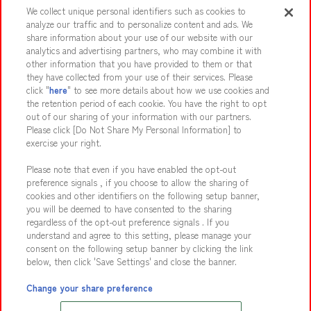
We collect unique personal identifiers such as cookies to
analyze our traffic and to personalize content and ads. We
share information about your use of our website with our
イベント・キャンペーン
analytics and advertising partners, who may combine it with
other information that you have provided to them or that
they have collected from your use of their services. Please
click "
here
" to see more details about how we use cookies and
the retention period of each cookie. You have the right to opt
関連会社
サステナビリティ
サイトポリシー
out of our sharing of your information with our partners.
プライバシーポリシー
ウェブアクセシビリティ方針と検証結果
Please click [Do Not Share My Personal Information] to
exercise your right.
お取引先さまとともに
食品のご提供について
Please note that even if you have enabled the opt-out
カスタマーハラスメント対応方針
よくあるご質問・お問い合わせ
preference signals , if you choose to allow the sharing of
cookies and other identifiers on the following setup banner,
you will be deemed to have consented to the sharing
regardless of the opt-out preference signals . If you
understand and agree to this setting, please manage your
consent on the following setup banner by clicking the link
below, then click 'Save Settings' and close the banner.
©Bandai Namco Amusement Inc.
©Bandai Namco Amusement Lab Inc.
Change your share preference
©Bandai Namco Experience Inc.