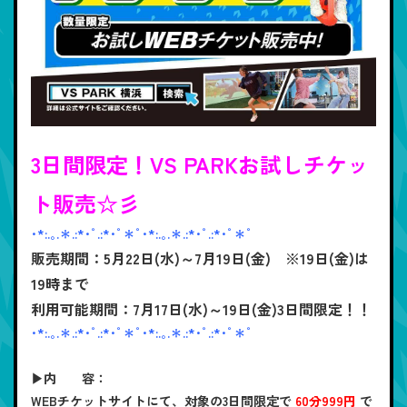
3日間限定！VS PARKお試しチケッ
ト販売☆彡
･*:.｡.＊.:*･ﾟ.:*･ﾟ＊ﾟ･*:.｡.＊.:*･ﾟ.:*･ﾟ＊ﾟ
販売期間：5月22日(水)～7月19日(金) ※19日(金)は
19時まで
利用可能期間：7月17日(水)～19日(金)3日間限定！！
･*:.｡.＊.:*･ﾟ.:*･ﾟ＊ﾟ･*:.｡.＊.:*･ﾟ.:*･ﾟ＊ﾟ
▶内 容：
WEBチケットサイトにて、対象の3日間限定で
60分999円
で