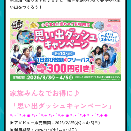
い出をつくろう！
家族みんなでお得に♪
「思い出ダッシュキャンペーン」
*:・ﾟ*.+ ❀ *:・ﾟ*.+ *:・ﾟ*.+ ❀ *:・ﾟ*.+ *:・ﾟ*.+ ❀
▶アソビュー販売期間：2026/2/25(水)～4/5(日)
▶利用期間：2026/3/3(火)～4/5(日)