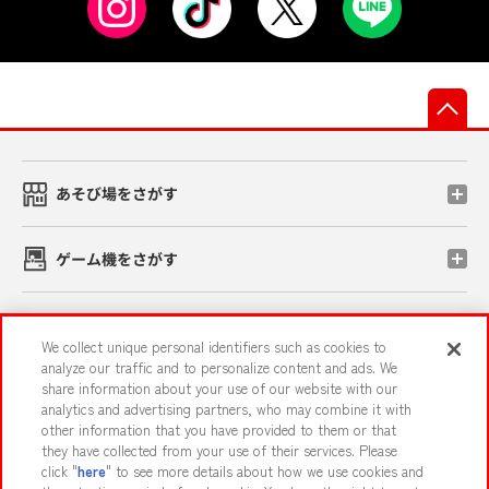
先
あそび場をさがす
ゲーム機をさがす
スマホ・PCであそぶ
We collect unique personal identifiers such as cookies to
analyze our traffic and to personalize content and ads. We
share information about your use of our website with our
イベント・キャンペーン
analytics and advertising partners, who may combine it with
other information that you have provided to them or that
they have collected from your use of their services. Please
click "
here
" to see more details about how we use cookies and