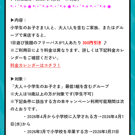
*:・ﾟ*.+ ❀ *:・ﾟ*.+ *:・ﾟ*.+ ❀ *:・ﾟ*.+ *:・ﾟ*.+ ❀
▶内容：
小学生のお子さま1人と、大人1人を含むご家族、またはグル
ープで来店すると、
1日遊び放題のフリーパスが1人あたり
300円引き
♪
※ご利用日により料金は異なります。詳しくは下記料金カレ
ンダーをご確認ください。
料金カレンダーはコチラ！
▶対象：
「大人＋小学生のお子さま」最低1組を含むグループ
※大人は18歳以上の方が対象です(学生不可)
※下記条件に該当する方の本キャンペーン利用可能期間は次
のとおりです。
・2026年4月から小学校に入学される方→2026年4月1
日(水)から
・2026年3月で小学校を卒業する方→2026年3月31日