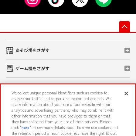
先
あそび場をさがす
ゲーム機をさがす
スマホ・PCであそぶ
We collect unique personal identifiers such as cookies to
analyze our traffic and to personalize content and ads. We
share information about your use of our website with our
イベント・キャンペーン
analytics and advertising partners, who may combine it with
other information that you have provided to them or that
they have collected from your use of their services. Please
click "
here
" to see more details about how we use cookies and
the retention period of each cookie. You have the right to opt
関連会社
サステナビリティ
サイトポリシー