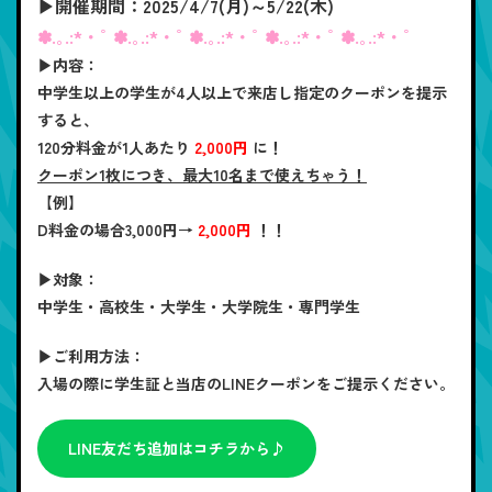
▶開催期間：2025/4/7(月)～5/22(木)
✽.｡.:*・ﾟ ✽.｡.:*・ﾟ ✽.｡.:*・ﾟ ✽.｡.:*・ﾟ ✽.｡.:*・ﾟ
▶内容：
中学生以上の学生が4人以上で来店し指定のクーポンを提示
すると、
120分料金が1人あたり
2,000円
に！
クーポン1枚につき、最大10名まで使えちゃう！
【例】
D料金
の場合
3,000円
→
2,000円
！！
▶対象：
中学生・高校生・大学生・大学院生・専門学生
▶ご利用方法：
入場の際に学生証と当店のLINEクーポンをご提示ください。
LINE友だち追加はコチラから♪