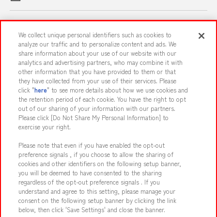
スマホ・PCであそぶ
We collect unique personal identifiers such as cookies to
analyze our traffic and to personalize content and ads. We
share information about your use of our website with our
イベント・キャンペーン
analytics and advertising partners, who may combine it with
other information that you have provided to them or that
they have collected from your use of their services. Please
click "
here
" to see more details about how we use cookies and
the retention period of each cookie. You have the right to opt
関連会社
サステナビリティ
サイトポリシー
out of our sharing of your information with our partners.
プライバシーポリシー
ウェブアクセシビリティ方針と検証結果
Please click [Do Not Share My Personal Information] to
exercise your right.
お取引先さまとともに
食品のご提供について
Please note that even if you have enabled the opt-out
カスタマーハラスメント対応方針
よくあるご質問・お問い合わせ
preference signals , if you choose to allow the sharing of
cookies and other identifiers on the following setup banner,
you will be deemed to have consented to the sharing
regardless of the opt-out preference signals . If you
understand and agree to this setting, please manage your
consent on the following setup banner by clicking the link
below, then click 'Save Settings' and close the banner.
©Bandai Namco Amusement Inc.