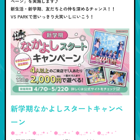
ペーン」を実施します♪
新生活・新学期、友だちとの仲を深めるチャンス！！
VS PARKで思いっきり大笑いしにいこう！
新学期なかよしスタートキャンペ
ーン
✽.｡.:*・ﾟ ✽.｡.:*・ﾟ ✽.｡.:*・ﾟ ✽.｡.:*・ﾟ ✽.｡.:*・ﾟ