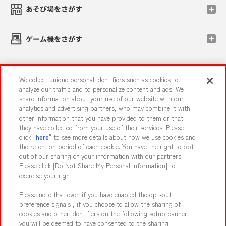
あそび場をさがす
ゲーム機をさがす
スマホ・PCであそぶ
We collect unique personal identifiers such as cookies to
analyze our traffic and to personalize content and ads. We
share information about your use of our website with our
イベント・キャンペーン
analytics and advertising partners, who may combine it with
other information that you have provided to them or that
they have collected from your use of their services. Please
click "
here
" to see more details about how we use cookies and
the retention period of each cookie. You have the right to opt
関連会社
サステナビリティ
サイトポリシー
out of our sharing of your information with our partners.
プライバシーポリシー
ウェブアクセシビリティ方針と検証結果
Please click [Do Not Share My Personal Information] to
exercise your right.
お取引先さまとともに
食品のご提供について
Please note that even if you have enabled the opt-out
カスタマーハラスメント対応方針
よくあるご質問・お問い合わせ
preference signals , if you choose to allow the sharing of
cookies and other identifiers on the following setup banner,
you will be deemed to have consented to the sharing