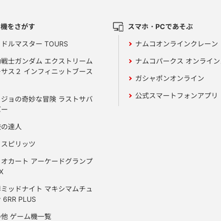
ム機をさがす
スマホ・PCであそぶ
ドルマスター TOURS
ナムコオンラインクレーン
動戦士ガンダム エクストリーム
ナムコパークス オンライ
ーサス２ インフィニットブース
ガシャポンオンライン
公式スマートフォンアプリ
ョジョの奇妙な冒険 ラストサバ
バー
鼓の達人
りスピリッツ
リオカート アーケードグランプ
X
岸ミッドナイト マキシマムチュ
 6RR PLUS
の他 ゲーム機一覧