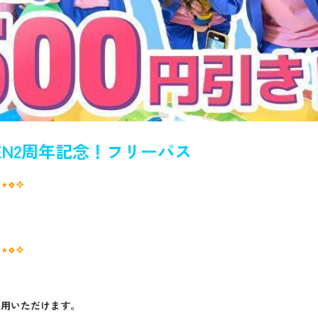
EN2周年記念！フリーパス
⋅⋆⋄✧
⋅⋆⋄✧
利用いただけます。