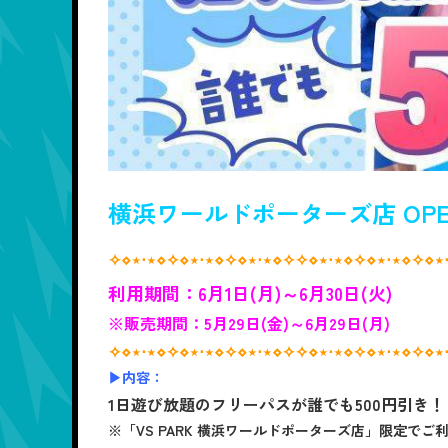
横浜ワールドポーターズ店 OP
✧⋄⋆⋅⋆⋄✧⋄⋆⋅⋆⋄✧⋄⋆⋅⋆⋄✧✧⋄⋆⋅⋆⋄✧⋄⋆⋅⋆⋄✧⋄⋆
利用期間：6月1日(月)～6月30日(火)
※販売期間：5月29日(金)～6月29日(月)
✧⋄⋆⋅⋆⋄✧⋄⋆⋅⋆⋄✧⋄⋆⋅⋆⋄✧✧⋄⋆⋅⋆⋄✧⋄⋆⋅⋆⋄✧⋄⋆
▶内容：
1日遊び放題のフリーパスが誰でも500円引き！
※「VS PARK 横浜ワールドポーターズ店」限定でご