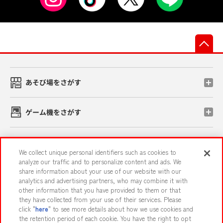
先
あそび場をさがす
ゲーム機をさがす
スマホ・PCであそぶ
We collect unique personal identifiers such as cookies to
analyze our traffic and to personalize content and ads. We
share information about your use of our website with our
イベント・キャンペーン
analytics and advertising partners, who may combine it with
other information that you have provided to them or that
they have collected from your use of their services. Please
click "
here
" to see more details about how we use cookies and
the retention period of each cookie. You have the right to opt
関連会社
サステナビリティ
サイトポリシー