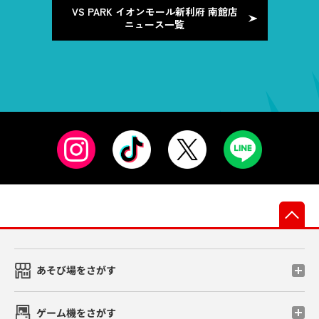
VS PARK イオンモール新利府 南館店
ニュース一覧
先
あそび場をさがす
ゲーム機をさがす