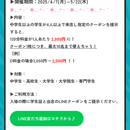
▶開催期間：2025/4/7(月)～5/22(木)
✽.｡.:*・ﾟ ✽.｡.:*・ﾟ ✽.｡.:*・ﾟ ✽.｡.:*・ﾟ ✽.｡.:*・ﾟ
▶内容：
中学生以上の学生が4人以上で来店し指定のクーポンを提示
すると、
120分料金が1人あたり
2,000円
に！
クーポン1枚につき、最大10名まで使えちゃう！
【例】
D料金
の場合
3,000円
→
2,000円
！！
▶対象：
中学生・高校生・大学生・大学院生・専門学生
▶ご利用方法：
入場の際に学生証と当店のLINEクーポンをご提示ください。
LINE友だち追加はコチラから♪