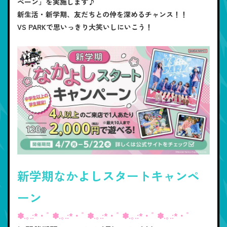
ペーン」を実施します♪
新生活・新学期、友だちとの仲を深めるチャンス！！
VS PARKで思いっきり大笑いしにいこう！
新学期なかよしスタートキャンペ
ーン
✽.｡.:*・ﾟ ✽.｡.:*・ﾟ ✽.｡.:*・ﾟ ✽.｡.:*・ﾟ ✽.｡.:*・ﾟ