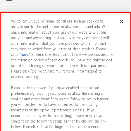
スマホ・PCであそぶ
We collect unique personal identifiers such as cookies to
analyze our traffic and to personalize content and ads. We
share information about your use of our website with our
イベント・キャンペーン
analytics and advertising partners, who may combine it with
other information that you have provided to them or that
they have collected from your use of their services. Please
click "
here
" to see more details about how we use cookies and
the retention period of each cookie. You have the right to opt
関連会社
サステナビリティ
サイトポリシー
out of our sharing of your information with our partners.
プライバシーポリシー
ウェブアクセシビリティ方針と検証結果
Please click [Do Not Share My Personal Information] to
exercise your right.
お取引先さまとともに
食品のご提供について
Please note that even if you have enabled the opt-out
カスタマーハラスメント対応方針
よくあるご質問・お問い合わせ
preference signals , if you choose to allow the sharing of
cookies and other identifiers on the following setup banner,
you will be deemed to have consented to the sharing
regardless of the opt-out preference signals . If you
understand and agree to this setting, please manage your
consent on the following setup banner by clicking the link
below, then click 'Save Settings' and close the banner.
©Bandai Namco Amusement Inc.