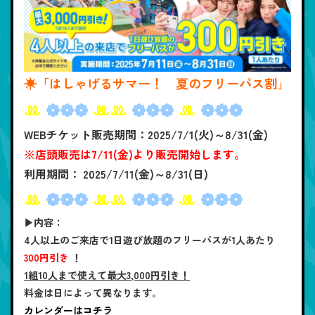
☀「はしゃげるサマー！ 夏のフリーパス割」
ꔛ
❁❁❁
ꔛꔛ
❁❁❁
ꔛ
❁❁❁
WEBチケット販売期間：2025/7/1(火)～8/31(金)
※店頭販売は7/11(金)より販売開始します。
利用期間： 2025/7/11(金)～8/31(日)
ꔛ
❁❁❁
ꔛꔛ
❁❁❁
ꔛ
❁❁❁
▶内容：
4人以上のご来店で1日遊び放題のフリーパスが1人あたり
300円引き
！
1組10人まで使えて最大3,000円引き！
料金は日によって異なります。
カレンダーはコチラ