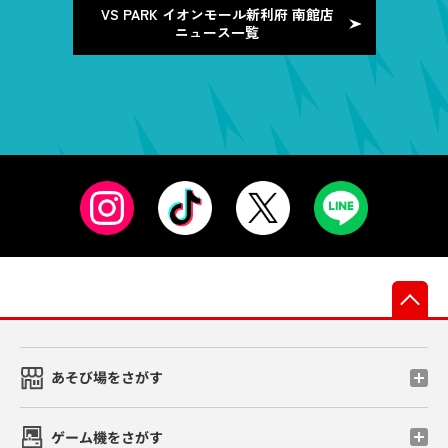
VS PARK イオンモール新利府 南館店
ニュース一覧
先
あそび場をさがす
ゲーム機をさがす