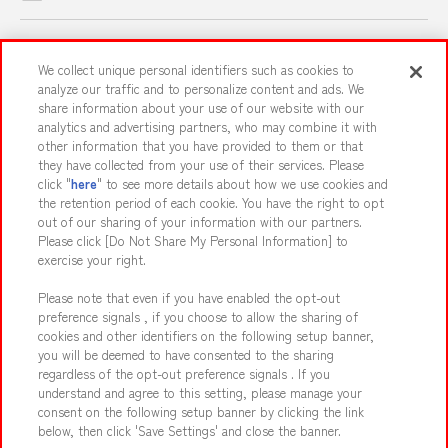
スマホ・PCであそぶ
We collect unique personal identifiers such as cookies to
analyze our traffic and to personalize content and ads. We
share information about your use of our website with our
イベント・キャンペーン
analytics and advertising partners, who may combine it with
other information that you have provided to them or that
they have collected from your use of their services. Please
click "
here
" to see more details about how we use cookies and
the retention period of each cookie. You have the right to opt
関連会社
サステナビリティ
サイトポリシー
out of our sharing of your information with our partners.
プライバシーポリシー
ウェブアクセシビリティ方針と検証結果
Please click [Do Not Share My Personal Information] to
exercise your right.
お取引先さまとともに
食品のご提供について
Please note that even if you have enabled the opt-out
カスタマーハラスメント対応方針
よくあるご質問・お問い合わせ
preference signals , if you choose to allow the sharing of
cookies and other identifiers on the following setup banner,
you will be deemed to have consented to the sharing
regardless of the opt-out preference signals . If you
understand and agree to this setting, please manage your
consent on the following setup banner by clicking the link
below, then click 'Save Settings' and close the banner.
©Bandai Namco Amusement Inc.