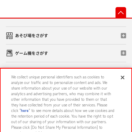
先
あそび場をさがす
ゲーム機をさがす
スマホ・PCであそぶ
We collect unique personal identifiers such as cookies to
analyze our traffic and to personalize content and ads. We
share information about your use of our website with our
イベント・キャンペーン
analytics and advertising partners, who may combine it with
other information that you have provided to them or that
they have collected from your use of their services. Please
click "
here
" to see more details about how we use cookies and
the retention period of each cookie. You have the right to opt
関連会社
サステナビリティ
サイトポリシー
out of our sharing of your information with our partners.
プライバシーポリシー
ウェブアクセシビリティ方針と検証結果
Please click [Do Not Share My Personal Information] to