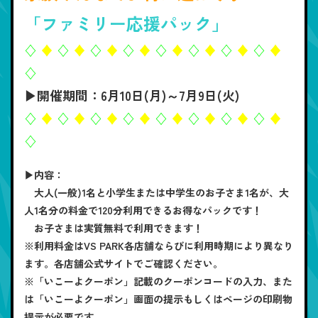
「ファミリー応援パック」
♢
♦︎
♢
♦︎
♢
♦︎
♢
♦︎
♢
♦︎
♢
♦︎
♢
♦︎
♢
♦︎
♢
▶開催期間：6月10日(月)～7月9日(火)
♢
♦︎
♢
♦︎
♢
♦︎
♢
♦︎
♢
♦︎
♢
♦︎
♢
♦︎
♢
♦︎
♢
▶内容：
大人(一般)1名と小学生または中学生のお子さま1名が、大
人1名分の料金で120分利用できるお得なパックです！
お子さまは実質無料で利用できます！
※利用料金はVS PARK各店舗ならびに利用時期により異なり
ます。各店舗公式サイトでご確認ください。
※「いこーよクーポン」記載のクーポンコードの入力、また
は「いこーよクーポン」画面の提示もしくはページの印刷物
提示が必要です。