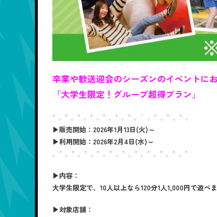
卒業や歓送迎会のシーズンのイベントに
「大学生限定！グループ超得プラン」
°。°。°。°。°。°。°。゜。°。°。°。
▶販売開始：
2026年1月13日(火)～
▶利用開始：
2026年2月4日(水)～
。°。°。°。°。°。°。°。°。°。°。°
▶内容：
大学生限定で、10人以上なら120分1人1,000円で遊べ
▶対象店舗：