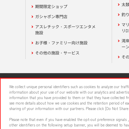
太
期間限定ショップ
釣
ガシャポン専門店
マ
アスレチック・スポーツエンタメ
リD
施設
湾
お子様・ファミリー向け施設
ーン
その他の施設・サービス
そ
関連会社
サステナビリティ
We collect unique personal identifiers such as cookies to analyze our traf
information about your use of our website with our analytics and adverti
information that you have provided to them or that they have collected fro
食品のご提
see more details about how we use cookies and the retention period of eac
sharing of your information with our partners. Please click [Do Not Share
Please note that even if you have enabled the opt-out preference signals ,
other identifiers on the following setup banner, you will be deemed to ha