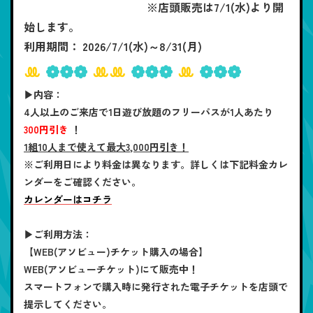
※店頭販売は7/1(水)より開
始します。
利用期間： 2026/7/1(水)～8/31(月)
ꔛ
❁❁❁
ꔛꔛ
❁❁❁
ꔛ
❁❁❁
▶内容：
4人以上のご来店で1日遊び放題のフリーパスが1人あたり
300円引き
！
1組10人まで使えて最大3,000円引き！
※ご利用日により料金は異なります。詳しくは下記料金カレ
ンダーをご確認ください。
カレンダーはコチラ
▶ご利用方法：
【WEB(アソビュー)チケット購入の場合】
WEB(アソビューチケット)にて販売中！
スマートフォンで購入時に発行された電子チケットを店頭で
提示してください。