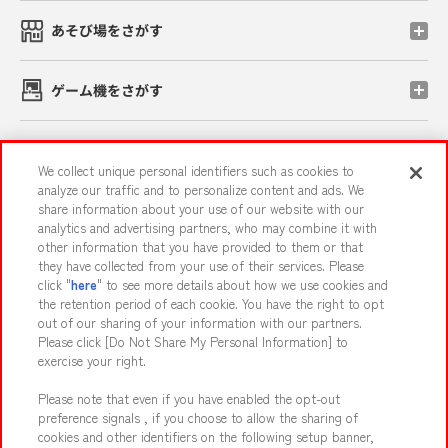
あそび場をさがす
ゲーム機をさがす
スマホ・PCであそぶ
We collect unique personal identifiers such as cookies to
analyze our traffic and to personalize content and ads. We
share information about your use of our website with our
イベント・キャンペーン
analytics and advertising partners, who may combine it with
other information that you have provided to them or that
they have collected from your use of their services. Please
click "
here
" to see more details about how we use cookies and
the retention period of each cookie. You have the right to opt
関連会社
サステナビリティ
サイトポリシー
out of our sharing of your information with our partners.
プライバシーポリシー
ウェブアクセシビリティ方針と検証結果
Please click [Do Not Share My Personal Information] to
exercise your right.
お取引先さまとともに
食品のご提供について
Please note that even if you have enabled the opt-out
カスタマーハラスメント対応方針
よくあるご質問・お問い合わせ
preference signals , if you choose to allow the sharing of
cookies and other identifiers on the following setup banner,