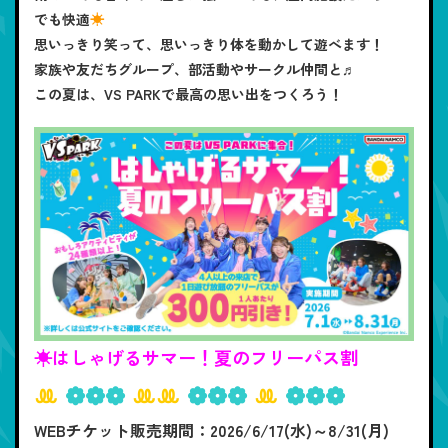
でも快適
☀
思いっきり笑って、思いっきり体を動かして遊べます！
家族や友だちグループ、部活動やサークル仲間と♬
この夏は、VS PARKで最高の思い出をつくろう！
☀はしゃげるサマー！夏のフリーパス割
ꔛ
❁❁❁
ꔛꔛ
❁❁❁
ꔛ
❁❁❁
WEBチケット販売期間：2026/6/17(水)～8/31(月)