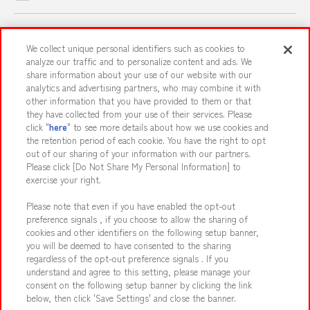
スマホ・PCであそぶ
We collect unique personal identifiers such as cookies to
analyze our traffic and to personalize content and ads. We
share information about your use of our website with our
イベント・キャンペーン
analytics and advertising partners, who may combine it with
other information that you have provided to them or that
they have collected from your use of their services. Please
click "
here
" to see more details about how we use cookies and
the retention period of each cookie. You have the right to opt
関連会社
サステナビリティ
サイトポリシー
out of our sharing of your information with our partners.
プライバシーポリシー
ウェブアクセシビリティ方針と検証結果
Please click [Do Not Share My Personal Information] to
exercise your right.
お取引先さまとともに
食品のご提供について
Please note that even if you have enabled the opt-out
カスタマーハラスメント対応方針
よくあるご質問・お問い合わせ
preference signals , if you choose to allow the sharing of
cookies and other identifiers on the following setup banner,
you will be deemed to have consented to the sharing
regardless of the opt-out preference signals . If you
understand and agree to this setting, please manage your
consent on the following setup banner by clicking the link
below, then click 'Save Settings' and close the banner.
©Bandai Namco Amusement Inc.