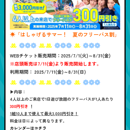
☀「はしゃげるサマー！ 夏のフリーパス割」
ꔛ
❁❁❁
ꔛꔛ
❁❁❁
ꔛ
❁❁❁
WEBチケット販売期間：2025/7/1(火)～8/31(金)
※店頭販売は7/11(金)より販売開始します。
利用期間： 2025/7/11(金)～8/31(日)
ꔛ
❁❁❁
ꔛꔛ
❁❁❁
ꔛ
❁❁❁
▶内容：
4人以上のご来店で1日遊び放題のフリーパスが1人あたり
300円引き
！
1組10人まで使えて最大3,000円引き！
料金は日によって異なります。
カレンダーはコチラ