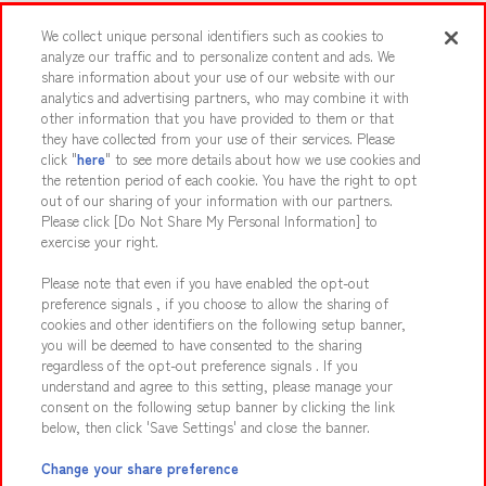
スマホ・PCであそぶ
We collect unique personal identifiers such as cookies to
analyze our traffic and to personalize content and ads. We
share information about your use of our website with our
イベント・キャンペーン
analytics and advertising partners, who may combine it with
other information that you have provided to them or that
they have collected from your use of their services. Please
click "
here
" to see more details about how we use cookies and
the retention period of each cookie. You have the right to opt
関連会社
サステナビリティ
サイトポリシー
out of our sharing of your information with our partners.
プライバシーポリシー
ウェブアクセシビリティ方針と検証結果
Please click [Do Not Share My Personal Information] to
exercise your right.
お取引先さまとともに
食品のご提供について
Please note that even if you have enabled the opt-out
カスタマーハラスメント対応方針
よくあるご質問・お問い合わせ
preference signals , if you choose to allow the sharing of
cookies and other identifiers on the following setup banner,
you will be deemed to have consented to the sharing
regardless of the opt-out preference signals . If you
understand and agree to this setting, please manage your
consent on the following setup banner by clicking the link
below, then click 'Save Settings' and close the banner.
©Bandai Namco Amusement Inc.
©Bandai Namco Amusement Lab Inc.
Change your share preference
©Bandai Namco Experience Inc.