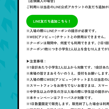
【店頭購入の場合】
ご利用には当店のLINE公式アカウントの友だち追加
LINE友だち追加こちら！
※入場の際にLINEクーポンの提示が必要です。
※WEB(アソビュー)チケットとの併用はできません。
※クーポンは期間中、何度でも利用できます。(1日1回
※クーポン1枚につき小学生2人以上を含む10人までが
▶注意事項：
※1会計あたり小学生2人以上から対象です。1会計あ
※来場の皆さまおそろいのうえ、受付をお願いします
※入場の際にWEB(アソビュー)チケットまたは当店の
※スマートフォンをお持ちでないお客さまは、スマー
※中学生以上の学生の方は入場の際に学生証の提示が
※本キャンペーンはフリーパスが対象です。
※1日数量限定で販売します。販売終了した場合は利