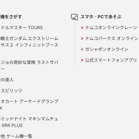
ム機をさがす
スマホ・PCであそぶ
ドルマスター TOURS
ナムコオンラインクレーン
動戦士ガンダム エクストリーム
ナムコパークス オンライ
ーサス２ インフィニットブース
ガシャポンオンライン
公式スマートフォンアプリ
ョジョの奇妙な冒険 ラストサバ
バー
鼓の達人
りスピリッツ
リオカート アーケードグランプ
X
岸ミッドナイト マキシマムチュ
 6RR PLUS
の他 ゲーム機一覧