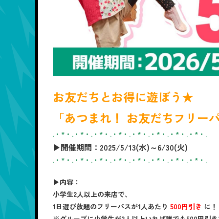
お友だちとお得に遊ぼう★
「あつまれ！ お友だちフリー
.・*・.・*・.・*・.・*・.・*・.・*・.・*・.・*・.
▶開催期間：2025/5/13(水)～6/30(火)
.・*・.・*・.・*・.・*・.・*・.・*・.・*・.・*・.
▶内容：
小学生2人以上の来店で、
1日遊び放題のフリーパスが1人あたり
500円引き
に！
※グループに小学生が2人以上いれば誰でも500円引