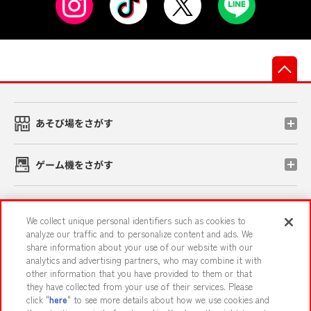
先
あそび場をさがす
ゲーム機をさがす
スマホ・PCであそぶ
We collect unique personal identifiers such as cookies to
analyze our traffic and to personalize content and ads. We
share information about your use of our website with our
イベント・キャンペーン
analytics and advertising partners, who may combine it with
other information that you have provided to them or that
they have collected from your use of their services. Please
click "
here
" to see more details about how we use cookies and