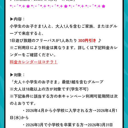
*:・ﾟ*.+ ❀ *:・ﾟ*.+ *:・ﾟ*.+ ❀ *:・ﾟ*.+ *:・ﾟ*.+ ❀
▶内容：
小学生のお子さま1人と、大人1人を含むご家族、またはグル
ープで来店すると、
1日遊び放題のフリーパスが1人あたり
300円引き
♪
※ご利用日により料金は異なります。詳しくは下記料金カレ
ンダーをご確認ください。
料金カレンダーはコチラ！
▶対象：
「大人＋小学生のお子さま」最低1組を含むグループ
※大人は18歳以上の方が対象です(学生不可)
※下記条件に該当する方の本キャンペーン利用可能期間は次
のとおりです。
・2026年4月から小学校に入学される方→2026年4月1
日(水)から
・2026年3月で小学校を卒業する方→2026年3月31日