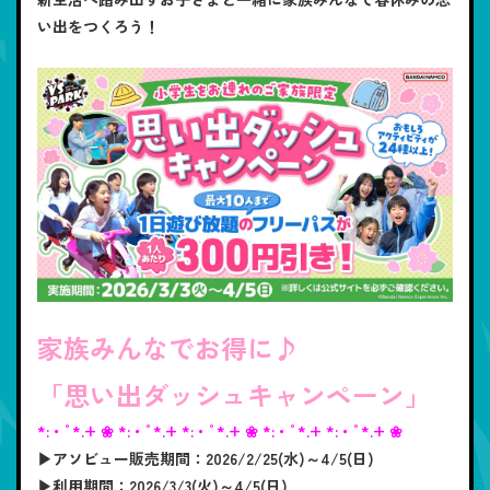
い出をつくろう！
家族みんなでお得に♪
「思い出ダッシュキャンペーン」
*:・ﾟ*.+ ❀ *:・ﾟ*.+ *:・ﾟ*.+ ❀ *:・ﾟ*.+ *:・ﾟ*.+ ❀
▶アソビュー販売期間：2026/2/25(水)～4/5(日)
▶利用期間：2026/3/3(火)～4/5(日)