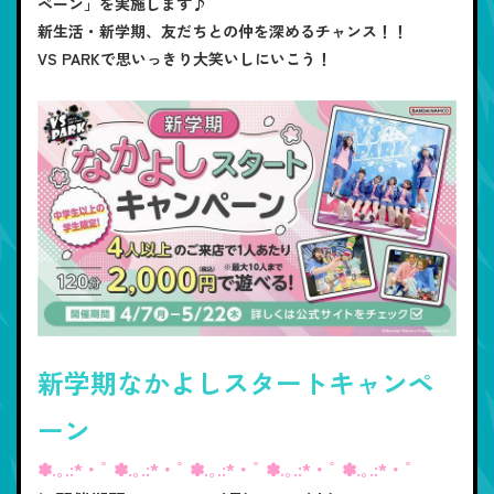
ペーン」を実施します♪
新生活・新学期、友だちとの仲を深めるチャンス！！
VS PARKで思いっきり大笑いしにいこう！
新学期なかよしスタートキャンペ
ーン
✽.｡.:*・ﾟ ✽.｡.:*・ﾟ ✽.｡.:*・ﾟ ✽.｡.:*・ﾟ ✽.｡.:*・ﾟ