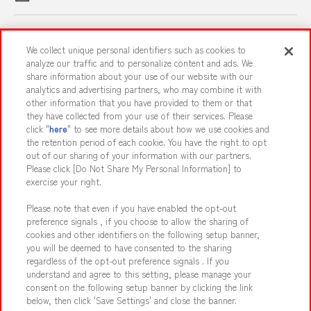
スマホ・PCであそぶ
We collect unique personal identifiers such as cookies to
analyze our traffic and to personalize content and ads. We
share information about your use of our website with our
イベント・キャンペーン
analytics and advertising partners, who may combine it with
other information that you have provided to them or that
they have collected from your use of their services. Please
click "
here
" to see more details about how we use cookies and
the retention period of each cookie. You have the right to opt
関連会社
サステナビリティ
サイトポリシー
out of our sharing of your information with our partners.
プライバシーポリシー
ウェブアクセシビリティ方針と検証結果
Please click [Do Not Share My Personal Information] to
exercise your right.
お取引先さまとともに
食品のご提供について
Please note that even if you have enabled the opt-out
カスタマーハラスメント対応方針
よくあるご質問・お問い合わせ
preference signals , if you choose to allow the sharing of
cookies and other identifiers on the following setup banner,
you will be deemed to have consented to the sharing
regardless of the opt-out preference signals . If you
understand and agree to this setting, please manage your
consent on the following setup banner by clicking the link
below, then click 'Save Settings' and close the banner.
©Bandai Namco Amusement Inc.