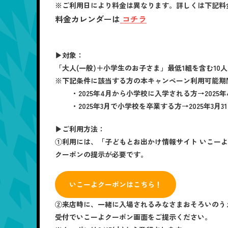
※ご利用日により料金は異なります。詳しくは下記料
料金カレンダーは
コチラ
▶対象：
「大人(一般)＋小学生のお子さま」最低1組を含む10
※下記条件に該当する方の本キャンペーン利用可能期
・2025年4月から小学校に入学される方→2025年
・2025年3月で小学校を卒業する方→2025年3月3
▶ご利用方法：
①利用には、「子どもとお出かけ情報サイト いこー
クーポンの提示が必要です。
いこーよクーポンはこちら！
②来店時に、一緒に入場されるみなさまおそろいのう
受付でいこーよクーポン画面をご提示ください。