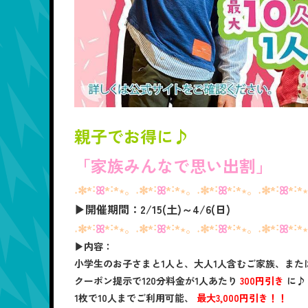
親子でお得に♪
「家族みんなで思い出割」
˖✻*˸
ꕤ
*˸*⋆。˖✻*˸
ꕤ
*˸*⋆。˖✻*˸
ꕤ
*˸*⋆。˖✻*˸
ꕤ
*˸*
▶開催期間：2/15(土)～4/6(日)
˖✻*˸
ꕤ
*˸*⋆。˖✻*˸
ꕤ
*˸*⋆。˖✻*˸
ꕤ
*˸*⋆。˖✻*˸
ꕤ
*˸*
▶内容：
小学生のお子さまと1人と、大人1人含むご家族、また
クーポン提示で120分料金が1人あたり
300円引き
に♪
1枚で10人までご利用可能、
最大3,000円引き！！