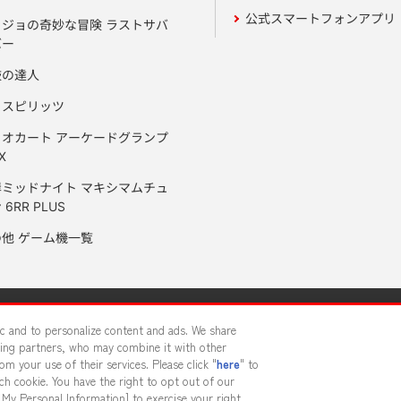
公式スマートフォンアプリ
ョジョの奇妙な冒険 ラストサバ
バー
鼓の達人
りスピリッツ
リオカート アーケードグランプ
X
岸ミッドナイト マキシマムチュ
 6RR PLUS
の他 ゲーム機一覧
サイトポリシー
プライバシーポリシー
ウェブアクセシビリティ方
fic and to personalize content and ads. We share
sing partners, who may combine it with other
m your use of their services. Please click "
here
" to
供について
カスタマーハラスメント対応方針
よくあるご質問・
h cookie. You have the right to opt out of our
 My Personal Information] to exercise your right.