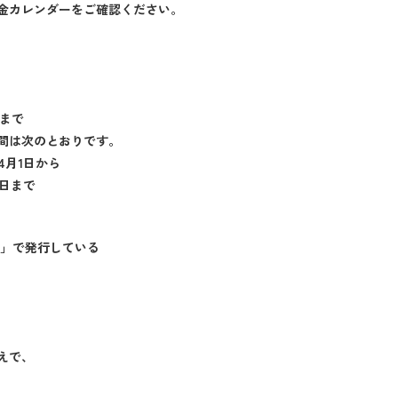
金カレンダーをご確認ください。
人まで
間は次のとおりです。
4月1日から
1日まで
よ」で発行している
えで、