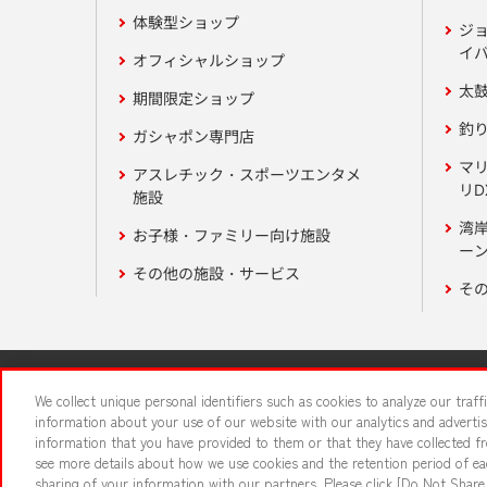
体験型ショップ
ジ
イ
オフィシャルショップ
太
期間限定ショップ
釣
ガシャポン専門店
マ
アスレチック・スポーツエンタメ
リD
施設
湾
お子様・ファミリー向け施設
ーン
その他の施設・サービス
そ
関連会社
サステナビリティ
We collect unique personal identifiers such as cookies to analyze our traf
information about your use of our website with our analytics and adverti
information that you have provided to them or that they have collected fro
食品のご提
see more details about how we use cookies and the retention period of eac
sharing of your information with our partners. Please click [Do Not Share