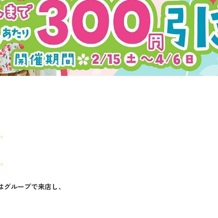
⋆。
⋆。
はグループで来店し、