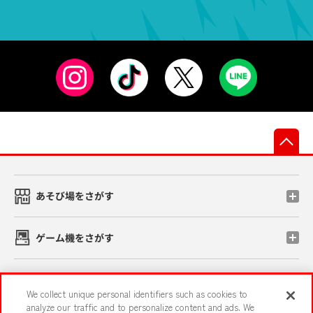
先
あそび場をさがす
ゲーム機をさがす
スマホ・PCであそぶ
We collect unique personal identifiers such as cookies to
analyze our traffic and to personalize content and ads. We