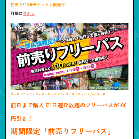
前売り120分チケットも販売中！
詳細は
コチラ
✩ ⋆ ✩ ⋆ ✩ ⋆ ✩ ⋆ ✩ ⋆ ✩ ⋆ ✩ ⋆ ✩ ⋆✩ ⋆ ✩ ⋆ ✩ ⋆ ✩ ⋆ ✩ ⋆ ✩ ⋆ ✩ ⋆
✩
前日まで購入で1日遊び放題のフリーパスが100
円引き！
期間限定「前売りフリーパス」