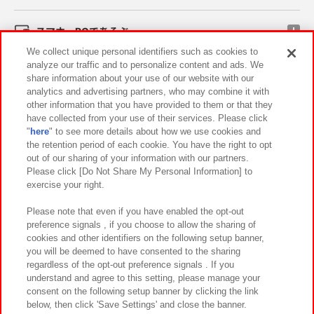
スマホ・PCであそぶ
We collect unique personal identifiers such as cookies to
analyze our traffic and to personalize content and ads. We
イベント・キャンペーン
share information about your use of our website with our
analytics and advertising partners, who may combine it with
other information that you have provided to them or that they
have collected from your use of their services. Please click
"
here
" to see more details about how we use cookies and
関連会社
サステナビリティ
サイトポリシー
the retention period of each cookie. You have the right to opt
out of our sharing of your information with our partners.
プライバシーポリシー
ウェブアクセシビリティ方針と検証結果
Please click [Do Not Share My Personal Information] to
exercise your right.
お取引先さまとともに
食品のご提供について
カスタマーハラスメント対応方針
よくあるご質問・お問い合わせ
Please note that even if you have enabled the opt-out
preference signals , if you choose to allow the sharing of
cookies and other identifiers on the following setup banner,
you will be deemed to have consented to the sharing
regardless of the opt-out preference signals . If you
understand and agree to this setting, please manage your
consent on the following setup banner by clicking the link
below, then click 'Save Settings' and close the banner.
©Bandai Namco Amusement Inc.