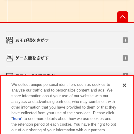
先
あそび場をさがす
ゲーム機をさがす
スマホ・PCであそぶ
We collect unique personal identifiers such as cookies to
analyze our traffic and to personalize content and ads. We
イベント・キャンペーン
share information about your use of our website with our
analytics and advertising partners, who may combine it with
other information that you have provided to them or that they
have collected from your use of their services. Please click
"
here
" to see more details about how we use cookies and
関連会社
サステナビリティ
サイトポリシー
the retention period of each cookie. You have the right to opt
out of our sharing of your information with our partners.
プライバシーポリシー
ウェブアクセシビリティ方針と検証結果