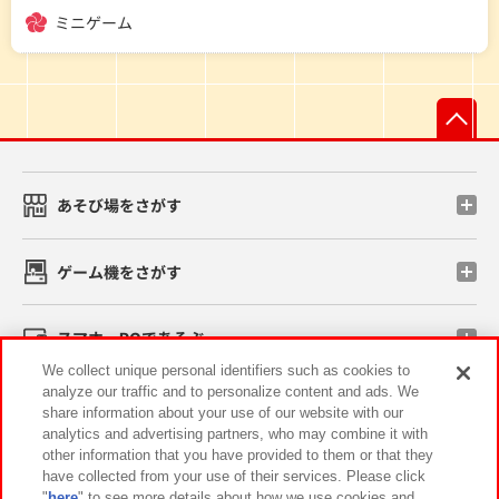
ミニゲーム
先
あそび場をさがす
ゲーム機をさがす
スマホ・PCであそぶ
We collect unique personal identifiers such as cookies to
analyze our traffic and to personalize content and ads. We
イベント・キャンペーン
share information about your use of our website with our
analytics and advertising partners, who may combine it with
other information that you have provided to them or that they
have collected from your use of their services. Please click
"
here
" to see more details about how we use cookies and