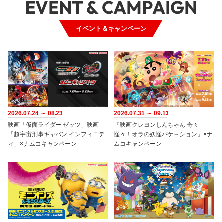
EVENT & CAMPAIGN
イベント＆キャンペーン
2026.07.24 ～ 08.23
2026.07.31 ～ 09.13
映画「仮面ライダー ゼッツ」映画
『映画クレヨンしんちゃん 奇々
「超宇宙刑事ギャバン インフィニテ
怪々！オラの妖怪バケ～ション』×ナ
ィ」×ナムコキャンペーン
ムコキャンペーン