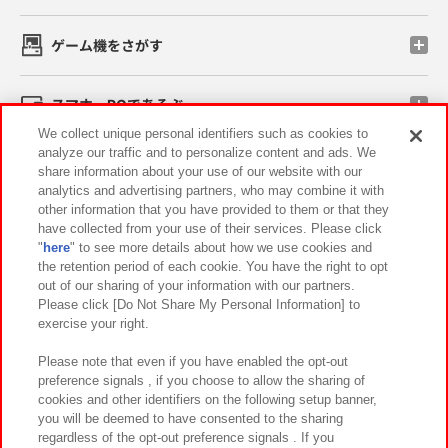
ゲーム機をさがす
スマホ・PCであそぶ
We collect unique personal identifiers such as cookies to
analyze our traffic and to personalize content and ads. We
イベント・キャンペーン
share information about your use of our website with our
analytics and advertising partners, who may combine it with
other information that you have provided to them or that they
have collected from your use of their services. Please click
"
here
" to see more details about how we use cookies and
関連会社
サステナビリティ
サイトポリシー
the retention period of each cookie. You have the right to opt
out of our sharing of your information with our partners.
プライバシーポリシー
ウェブアクセシビリティ方針と検証結果
Please click [Do Not Share My Personal Information] to
exercise your right.
お取引先さまとともに
食品のご提供について
カスタマーハラスメント対応方針
よくあるご質問・お問い合わせ
Please note that even if you have enabled the opt-out
preference signals , if you choose to allow the sharing of
cookies and other identifiers on the following setup banner,
you will be deemed to have consented to the sharing
regardless of the opt-out preference signals . If you