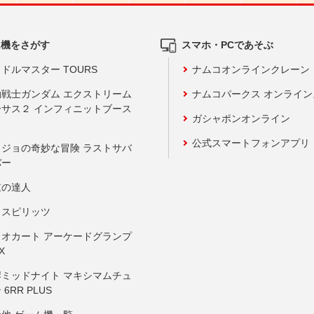
ム機をさがす
スマホ・PCであそぶ
ドルマスター TOURS
ナムコオンラインクレーン
動戦士ガンダム エクストリーム
ナムコパークス オンライ
ーサス２ インフィニットブース
ガシャポンオンライン
公式スマートフォンアプリ
ョジョの奇妙な冒険 ラストサバ
バー
鼓の達人
りスピリッツ
リオカート アーケードグランプ
X
岸ミッドナイト マキシマムチュ
 6RR PLUS