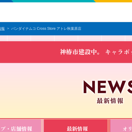
情報
バンダイナムコ Cross Store アトレ秋葉原店
神椿市建設中。 キャラポ
最新情報
ップ・店舗情報
最新情報
オ