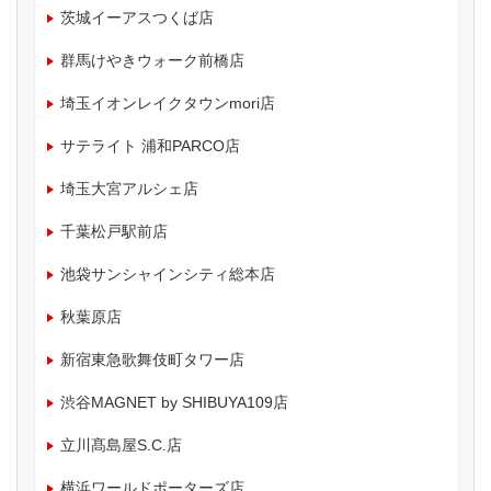
茨城イーアスつくば店
群馬けやきウォーク前橋店
埼玉イオンレイクタウンmori店
サテライト 浦和PARCO店
埼玉大宮アルシェ店
千葉松戸駅前店
池袋サンシャインシティ総本店
秋葉原店
新宿東急歌舞伎町タワー店
渋谷MAGNET by SHIBUYA109店
立川髙島屋S.C.店
横浜ワールドポーターズ店