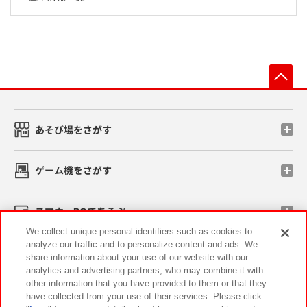
先
あそび場をさがす
ゲーム機をさがす
スマホ・PCであそぶ
We collect unique personal identifiers such as cookies to
analyze our traffic and to personalize content and ads. We
イベント・キャンペーン
share information about your use of our website with our
analytics and advertising partners, who may combine it with
other information that you have provided to them or that they
have collected from your use of their services. Please click