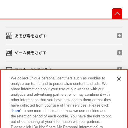
先
あそび場をさがす
ゲーム機をさがす
スマホ・PCであそぶ
We collect unique personal identifiers such as cookies to
analyze our traffic and to personalize content and ads. We
イベント・キャンペーン
share information about your use of our website with our
analytics and advertising partners, who may combine it with
other information that you have provided to them or that they
have collected from your use of their services. Please click
"
here
" to see more details about how we use cookies and
関連会社
サステナビリティ
サイトポリシー
the retention period of each cookie. You have the right to opt
out of our sharing of your information with our partners.
プライバシーポリシー
ウェブアクセシビリティ方針と検証結果
Please click [Do Not Share My Personal Information] to