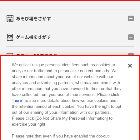
あそび場をさがす
ゲーム機をさがす
スマホ・PCであそぶ
We collect unique personal identifiers such as cookies to
analyze our traffic and to personalize content and ads. We
イベント・キャンペーン
share information about your use of our website with our
analytics and advertising partners, who may combine it with
other information that you have provided to them or that they
have collected from your use of their services. Please click
"
here
" to see more details about how we use cookies and
関連会社
サステナビリティ
サイトポリシー
the retention period of each cookie. You have the right to opt
out of our sharing of your information with our partners.
プライバシーポリシー
ウェブアクセシビリティ方針と検証結果
Please click [Do Not Share My Personal Information] to
exercise your right.
お取引先さまとともに
食品のご提供について
カスタマーハラスメント対応方針
よくあるご質問・お問い合わせ
Please note that even if you have enabled the opt-out