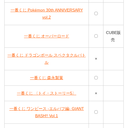
一番くじ Pokémon 30th ANNIVERSARY
〇
vol.2
CUBE販
一番くじ オーバーロード
〇
売
一番くじ ドラゴンボール スペクタクルバト
×
ル
一番くじ 森永製菓
〇
一番くじ 〈トイ・ストーリー5〉
×
一番くじ ワンピース -エルバフ編- GIANT
〇
BASH!! Vol.1