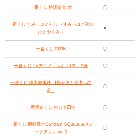
一番くじ 桃源暗鬼 弐
〇
一番くじ すみっコぐらし ～すみっコと夜の
×
ひとやすみ～
一番くじ RIZIN
〇
一番くじ TVアニメ「らんま1/2」 2弾
〇
一番くじ 桃太郎電鉄 目指せ億万長者への
〇
道！
一番酒造くじ 串カツ田中
〇
一番くじ 機動戦士Gundam GQuuuuuuXジ
〇
ークアクス vol.3