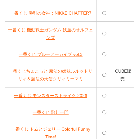
一番くじ 勝利の女神：NIKKE CHAPTER7
〇
一番くじ 機動戦士ガンダム 鉄血のオルフェ
〇
ンズ
一番くじ ブルーアーカイブ vol.3
〇
一番くじちょこっと 魔法の姉妹ルルットリ
CUBE販
〇
リィ＆魔法の天使クリィミーマミ
売
一番くじ モンスターストライク 2026
〇
一番くじ 歌川一門
〇
一番くじ トムとジェリー Colorful Funny
〇
Time!