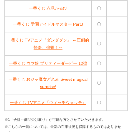
一番くじ 赤見かるび
〇
一番くじ 学園アイドルマスター Part3
〇
一番くじ TVアニメ『ダンダダン』 ～圧倒的
〇
怪奇、強襲！～
一番くじ ウマ娘 プリティーダービー 12弾
〇
一番くじ おジャ魔女どれみ Sweet magical
〇
surprise!
一番くじ TVアニメ『ウィッチウォッチ』
〇
※1「会計～商品受け取り」が可能な方とさせていただきます。
※こちらの一覧については、最新の在庫状況を保障するものではありませ