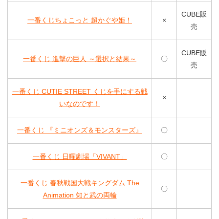
CUBE販
一番くじちょこっと 超かぐや姫！
×
売
CUBE販
一番くじ 進撃の巨人 ～選択と結果～
〇
売
一番くじ CUTIE STREET くじを手にする戦
×
いなのです！
一番くじ 『ミニオンズ＆モンスターズ』
〇
一番くじ 日曜劇場「VIVANT」
〇
一番くじ 春秋戦国大戦キングダム The
〇
Animation 知と武の両輪