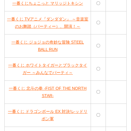
一番くじちょこっと マリッジトキシン
〇
一番くじ TVアニメ『ダンダダン』 ～音楽室
〇
のお舞踏（パーティー）、開演！～
一番くじ ジョジョの奇妙な冒険 STEEL
〇
BALL RUN
一番くじ ホワイトタイガーとブラックタイ
〇
ガー ～みんなでパーティ～
一番くじ 北斗の拳 -FIST OF THE NORTH
〇
STAR-
一番くじ ドラゴンボール EX 対決!レッドリ
〇
ボン軍