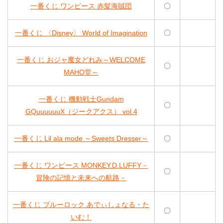
一番くじ ワンピース 赤髪海賊団
〇
一番くじ 〈Disney〉 World of Imagination
〇
一番くじ おジャ魔女どれみ～WELCOME
〇
MAHO堂～
一番くじ 機動戦士Gundam
〇
GQuuuuuuX（ジークアクス） vol.4
一番くじ Lil ala mode ～Sweets Dresser～
〇
一番くじ ワンピース MONKEY.D.LUFFY－
〇
冒険の記憶と未来への航路－
一番くじ ブルーロック あでぃしょなる・た
〇
いむ！