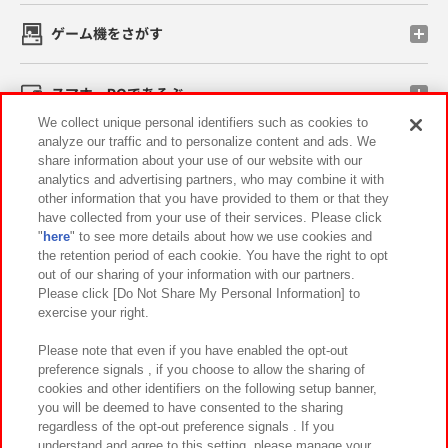
ゲーム機をさがす
スマホ・PCであそぶ
We collect unique personal identifiers such as cookies to
analyze our traffic and to personalize content and ads. We
イベント・キャンペーン
share information about your use of our website with our
analytics and advertising partners, who may combine it with
other information that you have provided to them or that they
have collected from your use of their services. Please click
"
here
" to see more details about how we use cookies and
関連会社
サステナビリティ
サイトポリシー
the retention period of each cookie. You have the right to opt
out of our sharing of your information with our partners.
プライバシーポリシー
ウェブアクセシビリティ方針と検証結果
Please click [Do Not Share My Personal Information] to
exercise your right.
お取引先さまとともに
食品のご提供について
カスタマーハラスメント対応方針
よくあるご質問・お問い合わせ
Please note that even if you have enabled the opt-out
preference signals , if you choose to allow the sharing of
cookies and other identifiers on the following setup banner,
you will be deemed to have consented to the sharing
regardless of the opt-out preference signals . If you
understand and agree to this setting, please manage your