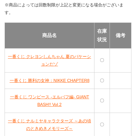
※商品によっては回数制限が上記と変更になる場合がございま
す。
在庫
商品名
備考
状況
一番くじ クレヨンしんちゃん 夏のバケーシ
〇
ョンだゾ
一番くじ 勝利の女神：NIKKE CHAPTER8
〇
一番くじ ワンピース -エルバフ編- GIANT
〇
BASH!! Vol.2
一番くじ ナルミヤキャラクターズ ～あの頃
〇
のときめきメモリーズ～