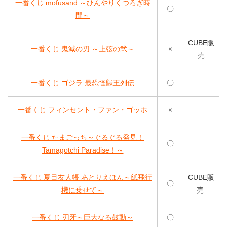
一番くじ mofusand ～ひんやりくつろぎ時
〇
間～
CUBE販
一番くじ 鬼滅の刃 ～上弦の弐～
×
売
一番くじ ゴジラ 最恐怪獣王列伝
〇
一番くじ フィンセント・ファン・ゴッホ
×
一番くじ たまごっち～ぐるぐる発見！
〇
Tamagotchi Paradise！～
一番くじ 夏目友⼈帳 あとりえほん～紙⾶⾏
CUBE販
〇
機に乗せて～
売
一番くじ 刃牙～巨大なる鼓動～
〇