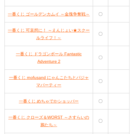
一番くじ ゴールデンカムイ ～金塊争奪戦～
〇
一番くじ 可哀想に！ ～えんじょい★スクー
〇
ルライフ！～
一番くじ ドラゴンボール Fantastic
〇
Adventure 2
一番くじ mofusand にゃんこたちとパジャ
〇
マパーティー
一番くじ めちゃでかショッパー
〇
一番くじ クローズ＆WORST ～さすらいの
〇
鴉たち～