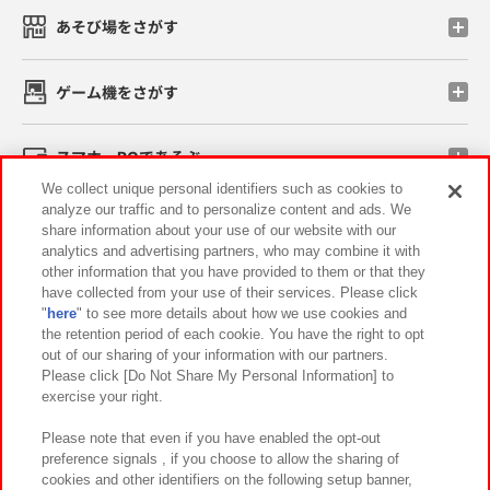
あそび場をさがす
ゲーム機をさがす
スマホ・PCであそぶ
We collect unique personal identifiers such as cookies to
analyze our traffic and to personalize content and ads. We
イベント・キャンペーン
share information about your use of our website with our
analytics and advertising partners, who may combine it with
other information that you have provided to them or that they
have collected from your use of their services. Please click
"
here
" to see more details about how we use cookies and
関連会社
サステナビリティ
サイトポリシー
the retention period of each cookie. You have the right to opt
out of our sharing of your information with our partners.
プライバシーポリシー
ウェブアクセシビリティ方針と検証結果
Please click [Do Not Share My Personal Information] to
exercise your right.
お取引先さまとともに
食品のご提供について
カスタマーハラスメント対応方針
よくあるご質問・お問い合わせ
Please note that even if you have enabled the opt-out
preference signals , if you choose to allow the sharing of
cookies and other identifiers on the following setup banner,