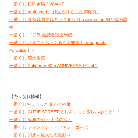
一番くじ 日曜劇場「VIVANT」
一番くじ mofusand ～ひんやりくつろぎ時間～
一番くじ 春秋戦国大戦キングダム The Animation 知と武の両
輪
一番くじ ゴジラ 最恐怪獣王列伝
一番くじ たまごっち～ぐるぐる発見！Tamagotchi
Paradise！～
一番くじ 森永製菓
一番くじ Pokémon 30th ANNIVERSARY vol.2
【売り切れ情報】
一番くじちょこっと 超かぐや姫！
一番くじ CUTIE STREET くじを手にする戦いなのです！
一番くじ 鬼滅の刃 ～上弦の弐～
一番くじ フィンセント・ファン・ゴッホ
一番くじ 刃牙～巨大なる鼓動～