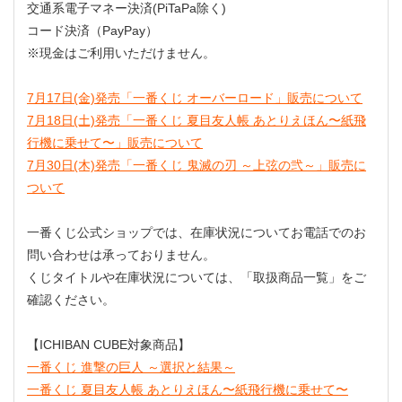
交通系電子マネー決済(PiTaPa除く)
コード決済（PayPay）
※現金はご利用いただけません。
7月17日(金)発売「一番くじ オーバーロード」販売について
7月18日(土)発売「一番くじ 夏目友人帳 あとりえほん〜紙飛
行機に乗せて〜」販売について
7月30日(木)発売「一番くじ 鬼滅の刃 ～上弦の弐～」販売に
ついて
一番くじ公式ショップでは、在庫状況についてお電話でのお
問い合わせは承っておりません。
くじタイトルや在庫状況については、「取扱商品一覧」をご
確認ください。
【ICHIBAN CUBE対象商品】
一番くじ 進撃の巨人 ～選択と結果～
一番くじ 夏目友人帳 あとりえほん〜紙飛行機に乗せて〜