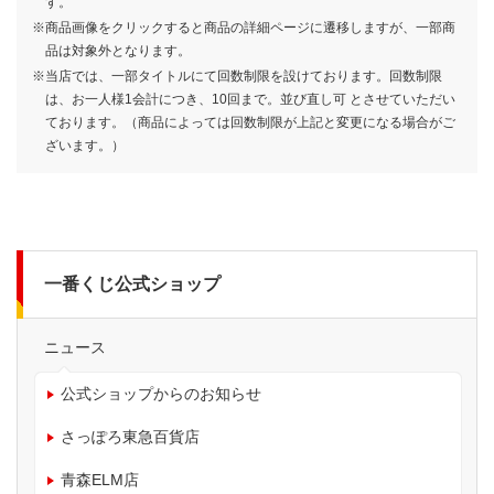
す。
750
900
790
1回
1回
1回
円
円
円
(税込)
(税込)
(税込)
※商品画像をクリックすると商品の詳細ページに遷移しますが、一部商
品は対象外となります。
※当店では、一部タイトルにて回数制限を設けております。回数制限
は、お一人様1会計につき、10回まで。並び直し可 とさせていただい
ております。（商品によっては回数制限が上記と変更になる場合がご
ざいます。）
一番くじ公式ショップ
ニュース
公式ショップからのお知らせ
さっぽろ東急百貨店
青森ELM店