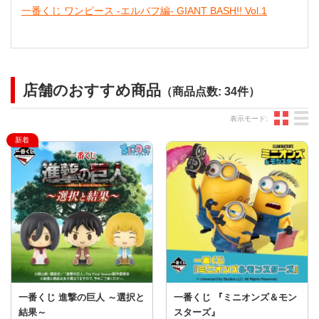
一番くじ ワンピース -エルバフ編- GIANT BASH!! Vol.1
店舗のおすすめ商品
（商品点数: 34件）
グ
表示モード:
一番くじ 進撃の巨人 ～選択と
一番くじ 『ミニオンズ＆モン
結果～
スターズ』