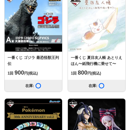
一番くじ ゴジラ 最恐怪獣王列
一番くじ 夏目友人帳 あとりえ
伝
ほん〜紙飛行機に乗せて〜
900
800
1回
円
(税込)
1回
円
(税込)
在庫:
在庫あり
在庫:
在庫あり