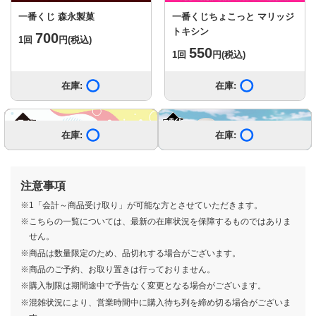
一番くじ 森永製菓
一番くじちょこっと マリッジ
トキシン
700
1回
円
(税込)
550
1回
円
(税込)
在庫:
在庫あり
在庫:
在庫あり
もっと見る
在庫:
在庫:
在庫:
在庫:
在庫:
在庫:
在庫:
在庫:
在庫:
在庫:
在庫:
在庫あり
在庫あり
在庫あり
在庫あり
在庫あり
在庫あり
在庫あり
在庫あり
在庫あり
在庫あり
在庫あり
在庫:
在庫:
在庫:
在庫:
在庫:
在庫:
在庫:
在庫:
在庫:
在庫:
在庫:
在庫あり
在庫あり
在庫あり
在庫あり
在庫あり
在庫あり
在庫あり
在庫あり
在庫あり
在庫あり
在庫あり
注意事項
※1「会計～商品受け取り」が可能な方とさせていただきます。
※こちらの一覧については、最新の在庫状況を保障するものではありま
せん。
※商品は数量限定のため、品切れする場合がございます。
※商品のご予約、お取り置きは行っておりません。
一番くじ ホワイトタイガーとブ
一番くじ 学園アイドルマスター
一番くじ ワンピース 赤髪海賊団
一番くじ 機動戦士Gundam
一番くじ ワンピース
一番くじ 桃太郎電鉄 目指せ億万
一番くじ 赤見かるび
一番くじ 忘却バッテリー
一番くじ ドラゴンボールDAIMA
一番くじ BATTLE OF TOKYO -
一番くじ ラブライブ！スーパー
一番くじ ジョジョの奇妙な冒険
一番くじ ドラゴンボール EX 対
一番くじ おジャ魔女どれみ～
一番くじ ブルーロック あでぃし
一番くじ 可哀想に！ ～えんじょ
一番くじ ワンピース 未来島エッ
一番くじ ワンピース 未来島エッ
一番くじ TVアニメ「mono」
一番くじ ウマ娘 プリティーダー
一番くじ ドンキーコング
一番くじ 『ゆるキャン
※購入制限は期間途中で予告なく変更となる場合がございます。
ラックタイガー ～みんなでパー
Part5
GQuuuuuuX（ジークアクス）
MONKEY.D.LUFFY－冒険の記憶
長者への道！
第2弾
ROWDY SHOGUN-
スター!!3
STEEL BALL RUN
決!レッドリボン軍
WELCOME MAHO堂～
ょなる・たいむ！
い★スクールライフ！～
グヘッド~Burst of Energy~
グヘッド〜きみへの想い〜
ビー 11弾
△SEASON3』
790
700
700
750
700
1回
1回
1回
円
円
円
(税込)
(税込)
(税込)
1回
1回
円
円
(税込)
(税込)
※混雑状況により、営業時間中に購入待ち列を締め切る場合がございま
ティ～
vol.4
と未来への航路－
850
750
790
780
770
850
850
750
750
750
790
790
850
780
1回
1回
1回
1回
1回
円
円
円
円
円
(税込)
(税込)
(税込)
(税込)
(税込)
1回
1回
1回
1回
1回
1回
1回
1回
1回
円
円
円
円
円
円
円
円
円
(税込)
(税込)
(税込)
(税込)
(税込)
(税込)
(税込)
(税込)
(税込)