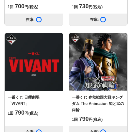
700
730
1回
円
(税込)
1回
円
(税込)
在庫:
在庫あり
在庫:
在庫あり
一番くじ 日曜劇場
一番くじ 春秋戦国大戦キング
「VIVANT」
ダム The Animation 知と武の
両輪
790
1回
円
(税込)
790
1回
円
(税込)