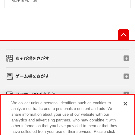
先
あそび場をさがす
ゲーム機をさがす
スマホ・PCであそぶ
We collect unique personal identifiers such as cookies to
analyze our traffic and to personalize content and ads. We
イベント・キャンペーン
share information about your use of our website with our
analytics and advertising partners, who may combine it with
other information that you have provided to them or that they
have collected from your use of their services. Please click