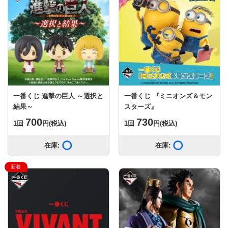
一番くじ 進撃の巨人 ～選択と
一番くじ 『ミニオンズ＆モン
結果～
スターズ』
700
730
1回
円
(税込)
1回
円
(税込)
在庫:
在庫あり
在庫:
在庫あり