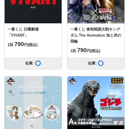
一番くじ 日曜劇場
一番くじ 春秋戦国大戦キング
「VIVANT」
ダム The Animation 知と武の
両輪
790
1回
円
(税込)
790
1回
円
(税込)
在庫:
在庫あり
在庫:
在庫あり