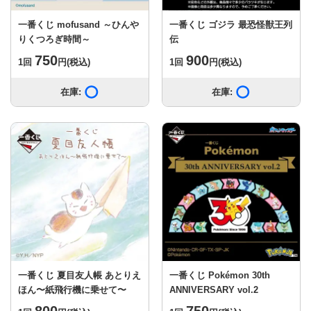
一番くじ mofusand ～ひんや
一番くじ ゴジラ 最恐怪獣王列
りくつろぎ時間～
伝
750
900
1回
円
(税込)
1回
円
(税込)
在庫:
在庫あり
在庫:
在庫あり
一番くじ 夏目友人帳 あとりえ
一番くじ Pokémon 30th
ほん〜紙飛行機に乗せて〜
ANNIVERSARY vol.2
800
750