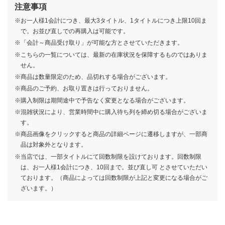
注意事項
※お一人様1会計につき、最大3タイトル、1タイトルにつき上限10回ま
で。お並び直しでの再購入は可能です。
※「会計～商品受け取り」が可能な方とさせていただきます。
※こちらの一覧については、最新の在庫状況を保障するものではありま
せん。
一番くじちょこっと マリッジト
一番くじ ホワイトタイガーとブ
一番くじ 学園アイドルマスター
一番くじ ワンピース 赤髪海賊団
一番くじ おジャ魔女どれみ～
一番くじ めちゃでかショッパー
一番くじ ポケピース
一番くじ 桃太郎電鉄 目指せ億万
一番くじ ワンピース 未来島エッ
一番くじ ドラゴンボールDAIMA
一番くじ ドンキーコング
一番くじ TVアニメ『ダンダダ
一番くじ ジョジョの奇妙な冒険
一番くじ ドラゴンボール EX 対
一番くじ 〈Disney〉 World of
一番くじちょこっと 魔法の姉妹
一番くじ めちゃでかショッパー
一番くじ RIZIN
一番くじ 赤見かるび
一番くじ 忘却バッテリー
一番くじ ウマ娘 プリティーダー
一番くじ 『ゆるキャン
※商品は数量限定のため、品切れする場合がございます。
キシン
ラックタイガー ～みんなでパー
Part5
WELCOME MAHO堂～
～“PEACE”なダイナーへようこ
長者への道！
グヘッド〜きみへの想い〜
第2弾
ン』 ～音楽室のお舞踏（パーテ
STEEL BALL RUN
決!レッドリボン軍
Imagination
ルルットリリィ＆魔法の天使クリ
(2026 vol.2)
ビー 11弾
△SEASON3』
790
700
700
490
700
700
1回
1回
1回
円
円
円
(税込)
(税込)
(税込)
1回
1回
1回
円
円
円
(税込)
(税込)
(税込)
※商品のご予約、お取り置きは行っておりません。
ティ～
そ～
ィー）、開演！～
ィミーマミ
550
850
750
750
790
790
850
850
790
700
850
780
1回
1回
1回
1回
1回
1回
円
円
円
円
円
円
(税込)
(税込)
(税込)
(税込)
(税込)
(税込)
1回
1回
1回
1回
1回
1回
円
円
円
円
円
円
(税込)
(税込)
(税込)
(税込)
(税込)
(税込)
※購入制限は期間途中で予告なく変更となる場合がございます。
750
700
820
590
1回
1回
円
円
(税込)
(税込)
1回
1回
円
円
(税込)
(税込)
※混雑状況により、営業時間中に購入待ち列を締め切る場合がございま
す。
※商品画像をクリックすると商品の詳細ページに遷移しますが、一部商
品は対象外となります。
※当店では、一部タイトルにて回数制限を設けております。回数制限
は、お一人様1会計につき、10回まで。並び直し可 とさせていただい
ております。（商品によっては回数制限が上記と変更になる場合がご
ざいます。）