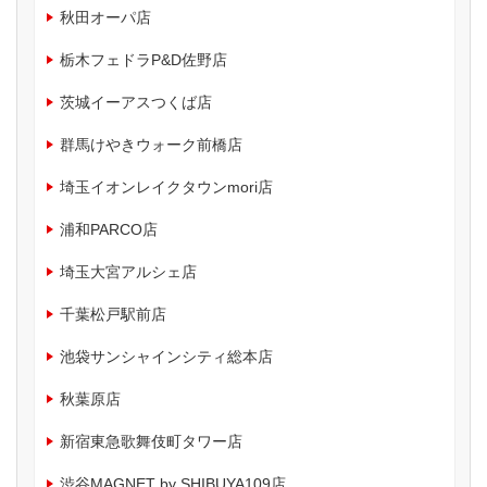
秋田オーパ店
栃木フェドラP&D佐野店
茨城イーアスつくば店
群馬けやきウォーク前橋店
埼玉イオンレイクタウンmori店
浦和PARCO店
埼玉大宮アルシェ店
千葉松戸駅前店
池袋サンシャインシティ総本店
秋葉原店
新宿東急歌舞伎町タワー店
渋谷MAGNET by SHIBUYA109店