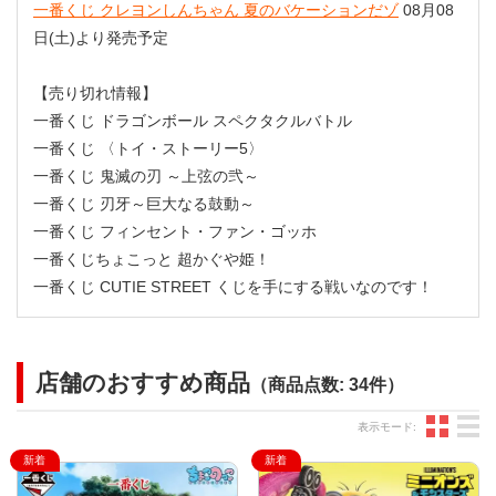
一番くじ クレヨンしんちゃん 夏のバケーションだゾ
08月08
日(土)より発売予定
【売り切れ情報】
一番くじ ドラゴンボール スペクタクルバトル
一番くじ 〈トイ・ストーリー5〉
一番くじ 鬼滅の刃 ～上弦の弐～
一番くじ 刃牙～巨大なる鼓動～
一番くじ フィンセント・ファン・ゴッホ
一番くじちょこっと 超かぐや姫！
一番くじ CUTIE STREET くじを手にする戦いなのです！
店舗のおすすめ商品
（商品点数: 34件）
グ
表示モード: