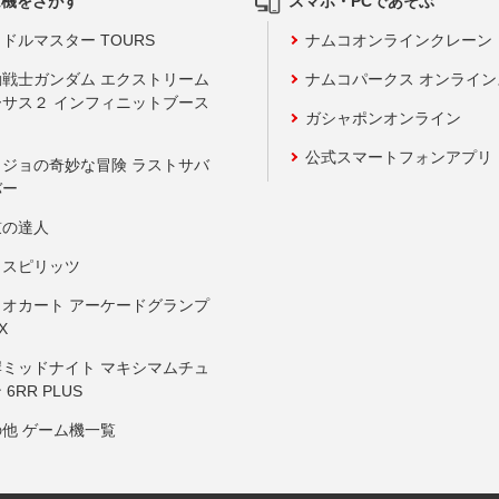
ム機をさがす
スマホ・PCであそぶ
ドルマスター TOURS
ナムコオンラインクレーン
動戦士ガンダム エクストリーム
ナムコパークス オンライ
ーサス２ インフィニットブース
ガシャポンオンライン
公式スマートフォンアプリ
ョジョの奇妙な冒険 ラストサバ
バー
鼓の達人
りスピリッツ
リオカート アーケードグランプ
X
岸ミッドナイト マキシマムチュ
 6RR PLUS
の他 ゲーム機一覧