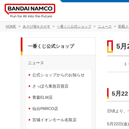
HOME
あそび場をさがす
一番くじ公式ショップ
ニュース
那覇メ
5月
一番くじ公式ショップ
ニュース
ト
公式ショップからのお知らせ
さっぽろ東急百貨店
5月2
青森ELM店
仙台PARCO店
日頃より、
宮城イオンモール名取店
5月22日