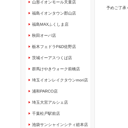
山形イオンモール天童店
予めご了承
福島イオンタウン郡山店
福島MAXふくしま店
秋田オーパ店
栃木フェドラP&D佐野店
茨城イーアスつくば店
群馬けやきウォーク前橋店
埼玉イオンレイクタウンmori店
浦和PARCO店
埼玉大宮アルシェ店
千葉松戸駅前店
池袋サンシャインシティ総本店