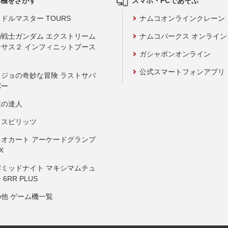
ム機をさがす
スマホ・PCであそぶ
ドルマスター TOURS
ナムコオンラインクレーン
動戦士ガンダム エクストリーム
ナムコパークス オンライ
ーサス２ インフィニットブース
ガシャポンオンライン
公式スマートフォンアプリ
ョジョの奇妙な冒険 ラストサバ
バー
鼓の達人
りスピリッツ
リオカート アーケードグランプ
X
岸ミッドナイト マキシマムチュ
 6RR PLUS
の他 ゲーム機一覧