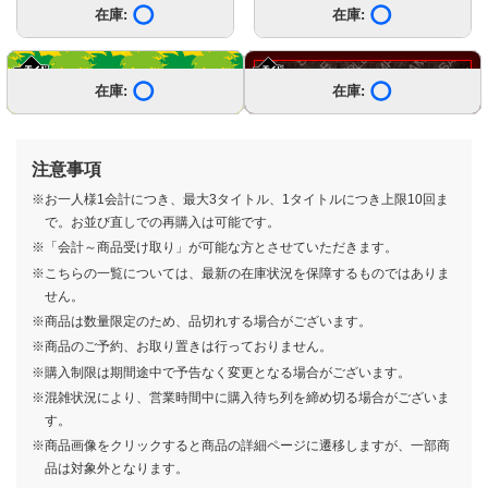
在庫:
在庫あり
在庫:
在庫あり
もっと見る
在庫:
在庫:
在庫:
在庫:
在庫:
在庫:
在庫:
在庫:
在庫:
在庫:
在庫:
在庫:
在庫:
在庫:
在庫あり
在庫あり
在庫あり
在庫あり
在庫あり
在庫あり
在庫あり
在庫あり
在庫あり
在庫あり
在庫あり
在庫あり
在庫あり
在庫あり
在庫:
在庫:
在庫:
在庫:
在庫:
在庫:
在庫:
在庫:
在庫:
在庫:
在庫:
在庫:
在庫:
在庫あり
在庫あり
在庫あり
在庫あり
在庫あり
在庫あり
在庫あり
在庫あり
在庫あり
在庫あり
在庫あり
在庫あり
在庫あり
注意事項
※お一人様1会計につき、最大3タイトル、1タイトルにつき上限10回ま
で。お並び直しでの再購入は可能です。
※「会計～商品受け取り」が可能な方とさせていただきます。
※こちらの一覧については、最新の在庫状況を保障するものではありま
せん。
一番くじ ホワイトタイガーとブ
一番くじ 学園アイドルマスター
一番くじ ワンピース 赤髪海賊団
一番くじ おジャ魔女どれみ～
一番くじ 機動戦士ガンダム 鉄血
一番くじ トムとジェリー
一番くじ ポケピース
一番くじ 桃太郎電鉄 目指せ億万
一番くじ 赤見かるび
一番くじ ワンピース 未来島エッ
一番くじ TVアニメ「mono」
一番酒蔵くじ よなよなエール
一番くじ ウマ娘 プリティーダー
一番くじ ドンキーコング
一番くじ ジョジョの奇妙な冒険
一番くじ ドラゴンボール EX 対
一番くじ 〈Disney〉 World of
一番くじ 機動戦士Gundam
一番くじちょこっと 魔法の姉妹
一番くじ めちゃでかショッパー
一番くじ TVアニメ「らんま1/2」
一番くじ 機動戦士Gundam
一番くじ Pokemon 「メガシン
一番くじ 忘却バッテリー
一番くじ 映画『ウィキッド ふた
一番くじ ドラゴンボールDAIMA
一番くじ BATTLE OF TOKYO -
※商品は数量限定のため、品切れする場合がございます。
ラックタイガー ～みんなでパー
Part5
WELCOME MAHO堂～
のオルフェンズ
Colorful Funny Time!
～“PEACE”なダイナーへようこ
長者への道！
グヘッド〜きみへの想い〜
ビー 11弾
STEEL BALL RUN
決!レッドリボン軍
Imagination
GQuuuuuuX（ジークアクス）
ルルットリリィ＆魔法の天使クリ
(2026 vol.2)
2弾
GQuuuuuuX（ジークアクス）
カ」
りの魔女』
第2弾
ROWDY SHOGUN-
790
700
750
700
700
700
1回
1回
1回
1回
1回
円
円
円
円
円
(税込)
(税込)
(税込)
(税込)
(税込)
1回
円
(税込)
※商品のご予約、お取り置きは行っておりません。
ティ～
そ～
vol.4
ィミーマミ
vol.3
850
750
850
750
750
790
850
850
850
790
700
770
700
760
790
780
1回
1回
1回
1回
1回
1回
1回
円
円
円
円
円
円
円
(税込)
(税込)
(税込)
(税込)
(税込)
(税込)
(税込)
1回
1回
1回
1回
1回
1回
1回
1回
1回
円
円
円
円
円
円
円
円
円
(税込)
(税込)
(税込)
(税込)
(税込)
(税込)
(税込)
(税込)
(税込)
※購入制限は期間途中で予告なく変更となる場合がございます。
750
700
900
590
800
1回
1回
円
円
(税込)
(税込)
1回
1回
1回
円
円
円
(税込)
(税込)
(税込)
※混雑状況により、営業時間中に購入待ち列を締め切る場合がございま
す。
※商品画像をクリックすると商品の詳細ページに遷移しますが、一部商
品は対象外となります。