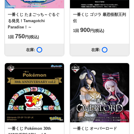
一番くじ たまごっち～ぐるぐ
一番くじ ゴジラ 最恐怪獣王列
る発見！Tamagotchi
伝
Paradise！～
900
1回
円
(税込)
750
1回
円
(税込)
在庫:
在庫あり
在庫:
在庫あり
一番くじ Pokémon 30th
一番くじ オーバーロード