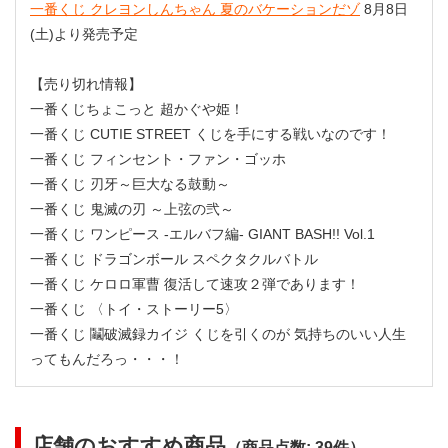
一番くじ クレヨンしんちゃん 夏のバケーションだゾ
8月8日
(土)より発売予定
【売り切れ情報】
一番くじちょこっと 超かぐや姫！
一番くじ CUTIE STREET くじを手にする戦いなのです！
一番くじ フィンセント・ファン・ゴッホ
一番くじ 刃牙～巨大なる鼓動～
一番くじ 鬼滅の刃 ～上弦の弐～
一番くじ ワンピース -エルバフ編- GIANT BASH!! Vol.1
一番くじ ドラゴンボール スペクタクルバトル
一番くじ ケロロ軍曹 復活して速攻２弾であります！
一番くじ 〈トイ・ストーリー5〉
一番くじ 鬮破滅録カイジ くじを引くのが 気持ちのいい人生
ってもんだろっ・・・！
店舗のおすすめ商品
（商品点数: 39件）