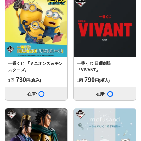
一番くじ 『ミニオンズ＆モン
一番くじ 日曜劇場
スターズ』
「VIVANT」
730
790
1回
円
(税込)
1回
円
(税込)
在庫:
在庫あり
在庫:
在庫あり