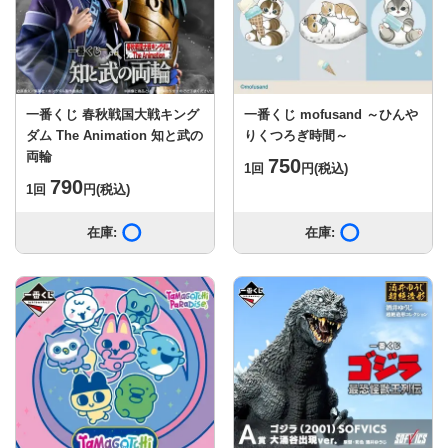
一番くじ 春秋戦国大戦キング
一番くじ mofusand ～ひんや
ダム The Animation 知と武の
りくつろぎ時間～
両輪
750
1回
円
(税込)
790
1回
円
(税込)
在庫:
在庫あり
在庫:
在庫あり