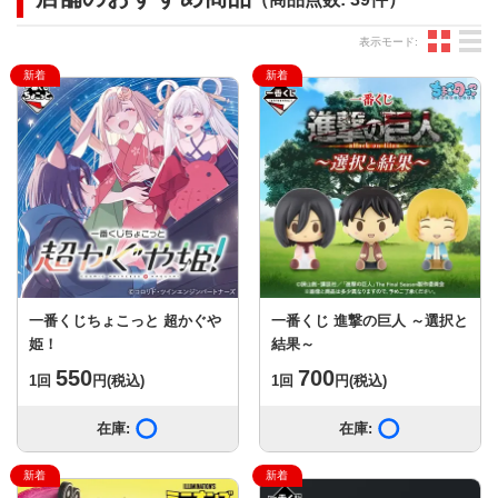
グ
表示モード:
一番くじちょこっと 超かぐや
一番くじ 進撃の巨人 ～選択と
姫！
結果～
550
700
1回
円
(税込)
1回
円
(税込)
在庫:
在庫あり
在庫:
在庫あり