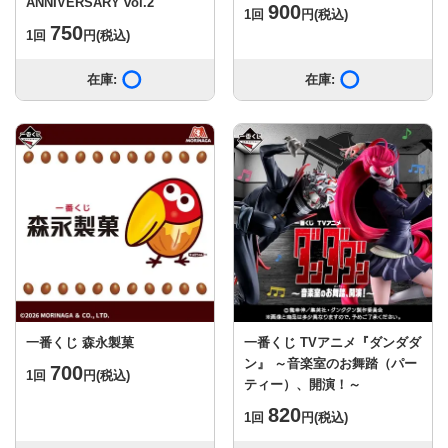
ANNIVERSARY vol.2
900
1回
円
(税込)
750
1回
円
(税込)
在庫:
在庫あり
在庫:
在庫あり
一番くじ 森永製菓
一番くじ TVアニメ『ダンダダ
ン』 ～音楽室のお舞踏（パー
700
1回
円
(税込)
ティー）、開演！～
820
1回
円
(税込)