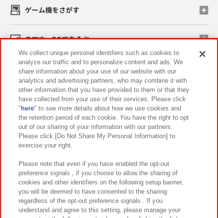
ゲーム機をさがす
スマホ・PCであそぶ
We collect unique personal identifiers such as cookies to
analyze our traffic and to personalize content and ads. We
イベント・キャンペーン
share information about your use of our website with our
analytics and advertising partners, who may combine it with
other information that you have provided to them or that they
have collected from your use of their services. Please click
"
here
" to see more details about how we use cookies and
関連会社
サステナビリティ
サイトポリシー
the retention period of each cookie. You have the right to opt
out of our sharing of your information with our partners.
プライバシーポリシー
ウェブアクセシビリティ方針と検証結果
Please click [Do Not Share My Personal Information] to
exercise your right.
お取引先さまとともに
食品のご提供について
カスタマーハラスメント対応方針
よくあるご質問・お問い合わせ
Please note that even if you have enabled the opt-out
preference signals , if you choose to allow the sharing of
cookies and other identifiers on the following setup banner,
you will be deemed to have consented to the sharing
regardless of the opt-out preference signals . If you
understand and agree to this setting, please manage your