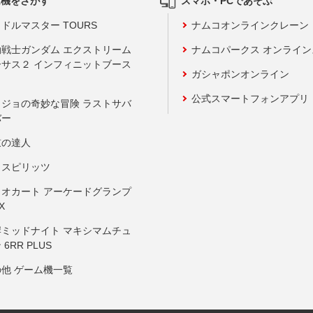
ム機をさがす
スマホ・PCであそぶ
ドルマスター TOURS
ナムコオンラインクレーン
動戦士ガンダム エクストリーム
ナムコパークス オンライ
ーサス２ インフィニットブース
ガシャポンオンライン
公式スマートフォンアプリ
ョジョの奇妙な冒険 ラストサバ
バー
鼓の達人
りスピリッツ
リオカート アーケードグランプ
X
岸ミッドナイト マキシマムチュ
 6RR PLUS
の他 ゲーム機一覧