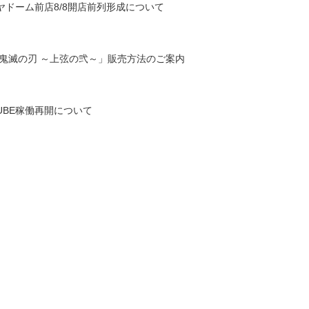
ヤドーム前店8/8開店前列形成について
 鬼滅の刃 ～上弦の弐～」販売方法のご案内
 CUBE稼働再開について