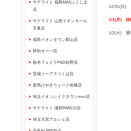
サテライト 福島MAXふくしま
12/31(日) 
店
1/1(月) 
サテライト 山形イオンモール
天童店
1/2(火)
福島イオンタウン郡山店
秋田オーパ店
栃木フェドラP&D佐野店
茨城イーアスつくば店
群馬けやきウォーク前橋店
埼玉イオンレイクタウンmori店
サテライト 浦和PARCO店
埼玉大宮アルシェ店
千葉松戸駅前店