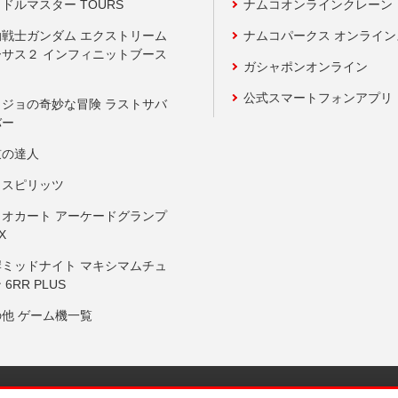
ドルマスター TOURS
ナムコオンラインクレーン
動戦士ガンダム エクストリーム
ナムコパークス オンライ
ーサス２ インフィニットブース
ガシャポンオンライン
公式スマートフォンアプリ
ョジョの奇妙な冒険 ラストサバ
バー
鼓の達人
りスピリッツ
リオカート アーケードグランプ
X
岸ミッドナイト マキシマムチュ
 6RR PLUS
の他 ゲーム機一覧