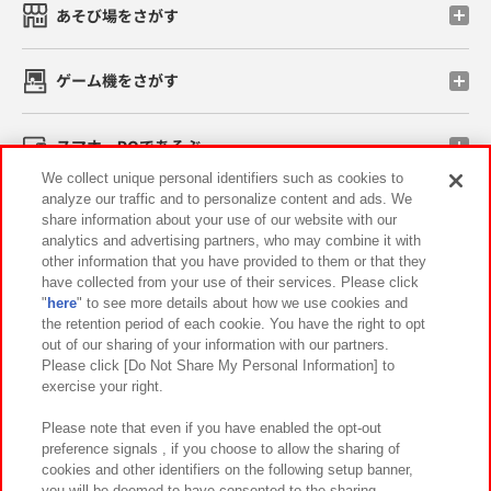
あそび場をさがす
ゲーム機をさがす
スマホ・PCであそぶ
We collect unique personal identifiers such as cookies to
analyze our traffic and to personalize content and ads. We
イベント・キャンペーン
share information about your use of our website with our
analytics and advertising partners, who may combine it with
other information that you have provided to them or that they
have collected from your use of their services. Please click
"
here
" to see more details about how we use cookies and
関連会社
サステナビリティ
サイトポリシー
the retention period of each cookie. You have the right to opt
out of our sharing of your information with our partners.
プライバシーポリシー
ウェブアクセシビリティ方針と検証結果
Please click [Do Not Share My Personal Information] to
exercise your right.
お取引先さまとともに
食品のご提供について
カスタマーハラスメント対応方針
よくあるご質問・お問い合わせ
Please note that even if you have enabled the opt-out
preference signals , if you choose to allow the sharing of
cookies and other identifiers on the following setup banner,
you will be deemed to have consented to the sharing