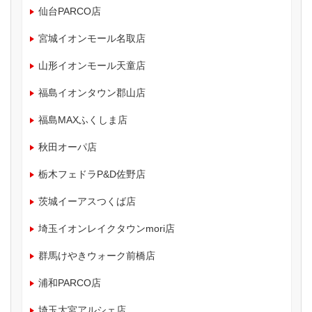
仙台PARCO店
宮城イオンモール名取店
山形イオンモール天童店
福島イオンタウン郡山店
福島MAXふくしま店
秋田オーパ店
栃木フェドラP&D佐野店
茨城イーアスつくば店
埼玉イオンレイクタウンmori店
群馬けやきウォーク前橋店
浦和PARCO店
埼玉大宮アルシェ店