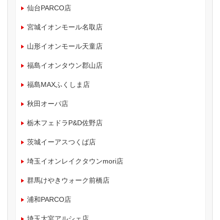
仙台PARCO店
宮城イオンモール名取店
山形イオンモール天童店
福島イオンタウン郡山店
福島MAXふくしま店
秋田オーパ店
栃木フェドラP&D佐野店
茨城イーアスつくば店
埼玉イオンレイクタウンmori店
群馬けやきウォーク前橋店
浦和PARCO店
埼玉大宮アルシェ店