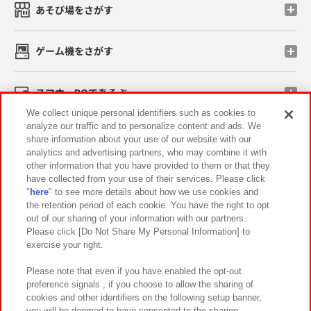
あそび場をさがす
ゲーム機をさがす
スマホ・PCであそぶ
We collect unique personal identifiers such as cookies to
analyze our traffic and to personalize content and ads. We
イベント・キャンペーン
share information about your use of our website with our
analytics and advertising partners, who may combine it with
other information that you have provided to them or that they
have collected from your use of their services. Please click
"
here
" to see more details about how we use cookies and
関連会社
サステナビリティ
サイトポリシー
the retention period of each cookie. You have the right to opt
out of our sharing of your information with our partners.
プライバシーポリシー
ウェブアクセシビリティ方針と検証結果
Please click [Do Not Share My Personal Information] to
exercise your right.
お取引先さまとともに
食品のご提供について
カスタマーハラスメント対応方針
よくあるご質問・お問い合わせ
Please note that even if you have enabled the opt-out
preference signals , if you choose to allow the sharing of
cookies and other identifiers on the following setup banner,
you will be deemed to have consented to the sharing