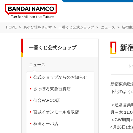
HOME
あそび場をさがす
一番くじ公式ショップ
ニュース
新宿東
新
一番くじ公式ショップ
ニュース
ト
公式ショップからのお知らせ
新宿東急歌
さっぽろ東急百貨店
下記のよう
仙台PARCO店
＜通常営業
宮城イオンモール名取店
月～木 11:
＜GW期間
秋田オーパ店
4月26日(土)