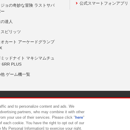
公式スマートフォンアプリ
ョジョの奇妙な冒険 ラストサバ
バー
鼓の達人
りスピリッツ
リオカート アーケードグランプ
X
岸ミッドナイト マキシマムチュ
 6RR PLUS
の他 ゲーム機一覧
サイトポリシー
プライバシーポリシー
ウェブアクセシビリティ方
raffic and to personalize content and ads. We
advertising partners, who may combine it with other
rom your use of their services. Please click "
here
"
供について
カスタマーハラスメント対応方針
よくあるご質問・
f each cookie. You have the right to opt out of our
e My Personal Information] to exercise your right.