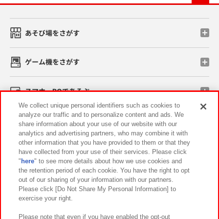
あそび場をさがす
ゲーム機をさがす
スマホ・PCであそぶ
We collect unique personal identifiers such as cookies to
analyze our traffic and to personalize content and ads. We
イベント・キャンペーン
share information about your use of our website with our
analytics and advertising partners, who may combine it with
other information that you have provided to them or that they
have collected from your use of their services. Please click
"
here
" to see more details about how we use cookies and
関連会社
サステナビリティ
サイトポリシー
the retention period of each cookie. You have the right to opt
out of our sharing of your information with our partners.
プライバシーポリシー
ウェブアクセシビリティ方針と検証結果
Please click [Do Not Share My Personal Information] to
exercise your right.
お取引先さまとともに
食品のご提供について
カスタマーハラスメント対応方針
よくあるご質問・お問い合わせ
Please note that even if you have enabled the opt-out