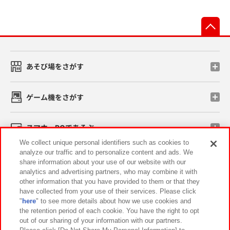
先
あそび場をさがす
ゲーム機をさがす
スマホ・PCであそぶ
We collect unique personal identifiers such as cookies to
analyze our traffic and to personalize content and ads. We
イベント・キャンペーン
share information about your use of our website with our
analytics and advertising partners, who may combine it with
other information that you have provided to them or that they
have collected from your use of their services. Please click
"
here
" to see more details about how we use cookies and
関連会社
サステナビリティ
サイトポリシー
the retention period of each cookie. You have the right to opt
out of our sharing of your information with our partners.
プライバシーポリシー
ウェブアクセシビリティ方針と検証結果